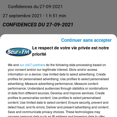
Confidences du 27-09-2021
27 septembre 2021 - 1 h 51 min
CONFIDENCES DU 27-09-2021
Continuer sans accepter
Confidences
Le respect de votre vie privée est notre
priorité
We and
our (447) partners
do the following data processing based on
your consent and/or our legitimate interest: Store and/or access
information on a device; Use limited data to select advertising; Create
profiles for personalised advertising; Use profiles to select personalised
advertising; Measure advertising performance; Measure content
performance; Understand audiences through statistics or combinations
of data from different sources; Develop and improve services; Create
profiles to personalise content; Use profiles to select personalised
content; Use limited data to select content; Ensure security, prevent and
DERNIERS PODCASTS
detect fraud, and fix errors; Deliver and present advertising and content;
Save and communicate privacy choices. These technologies may
process personal data such as IP address and browsing data to offer