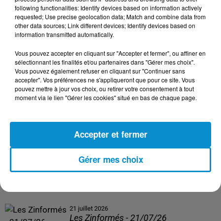
following functionalities: Identify devices based on information actively
24 juillet 2026
requested; Use precise geolocation data; Match and combine data from
Les Zinformés - 24/07/26
other data sources; Link different devices; Identify devices based on
information transmitted automatically.
Vous pouvez accepter en cliquant sur "Accepter et fermer", ou affiner en
sélectionnant les finalités et/ou partenaires dans "Gérer mes choix".
Vous pouvez également refuser en cliquant sur "Continuer sans
23 juillet 2026
accepter". Vos préférences ne s'appliqueront que pour ce site. Vous
Les Zinformés - 23/07/26
pouvez mettre à jour vos choix, ou retirer votre consentement à tout
moment via le lien "Gérer les cookies" situé en bas de chaque page.
Accepter et fermer
22 juillet 2026
Les Zinformés - 22/07/26
Gérer mes choix
21 juillet 2026
Les Zinformés - 21/07/26