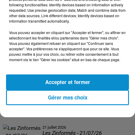
following functionalities: Identify devices based on information actively
24 juillet 2026
requested; Use precise geolocation data; Match and combine data from
Les Zinformés - 24/07/26
other data sources; Link different devices; Identify devices based on
information transmitted automatically.
Vous pouvez accepter en cliquant sur "Accepter et fermer", ou affiner en
sélectionnant les finalités et/ou partenaires dans "Gérer mes choix".
Vous pouvez également refuser en cliquant sur "Continuer sans
23 juillet 2026
accepter". Vos préférences ne s'appliqueront que pour ce site. Vous
Les Zinformés - 23/07/26
pouvez mettre à jour vos choix, ou retirer votre consentement à tout
moment via le lien "Gérer les cookies" situé en bas de chaque page.
Accepter et fermer
22 juillet 2026
Les Zinformés - 22/07/26
Gérer mes choix
21 juillet 2026
Les Zinformés - 21/07/26