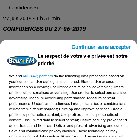
Confidences
27 juin 2019 - 1 h 51 min
CONFIDENCES DU 27-06-2019
Continuer sans accepter
Confidences
Le respect de votre vie privée est notre
priorité
We and
our (447) partners
do the following data processing based on
your consent and/or our legitimate interest: Store and/or access
information on a device; Use limited data to select advertising; Create
profiles for personalised advertising; Use profiles to select personalised
advertising; Measure advertising performance; Measure content
performance; Understand audiences through statistics or combinations
of data from different sources; Develop and improve services; Create
profiles to personalise content; Use profiles to select personalised
content; Use limited data to select content; Ensure security, prevent and
DERNIERS PODCASTS
detect fraud, and fix errors; Deliver and present advertising and content;
Save and communicate privacy choices. These technologies may
process personal data such as IP address and browsing data to offer