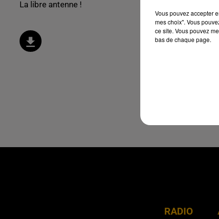
La libre antenne !
Vous pouvez accepter en 
mes choix". Vous pouvez
ce site. Vous pouvez met
bas de chaque page.
RADIO