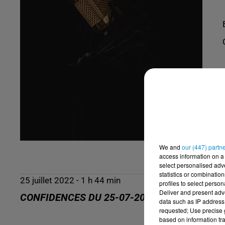
We and
our (447) partn
access information on a 
select personalised ad
statistics or combinatio
25 juillet 2022 - 1 h 44 min
profiles to select person
Deliver and present adv
CONFIDENCES DU 25-07-2022
data such as IP address 
requested; Use precise g
based on information tra