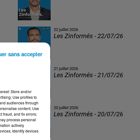
22 juillet 2026
Les Zinformés - 22/07/26
uer sans accepter
21 juillet 2026
Les Zinformés - 21/07/26
erest: Store and/or
tising; Use profiles to
tand audiences through
20 juillet 2026
personalise content; Use
Les Zinformés - 20/07/26
 fraud, and fix errors;
 may process personal
mation actively
vices; Identify devices