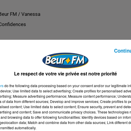
Beur FM / Vanessa
Confidences
Contin
Le respect de votre vie privée est notre priorité
ers
do the following data processing based on your consent and/or our legitimate int
device; Use limited data to select advertising; Create profiles for personalised adver
vertising; Measure advertising performance; Measure content performance; Unders
ns of data from different sources; Develop and improve services; Create profiles to 
alised content; Use limited data to select content; Ensure security, prevent and detect
ertising and content; Save and communicate privacy choices. These technologies
and browsing data to offer following functionalities: Identify devices based on infor
eolocation data; Match and combine data from other data sources; Link different de
nsmitted automatically.