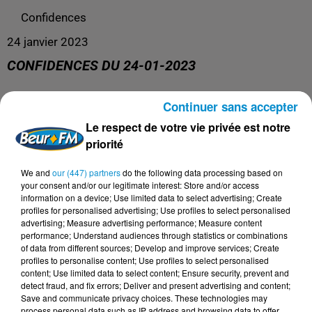
Confidences
24 janvier 2023
CONFIDENCES DU 24-01-2023
Continuer sans accepter
La libre antenne !
Le respect de votre vie privée est notre
priorité
We and
our (447) partners
do the following data processing based on
your consent and/or our legitimate interest: Store and/or access
information on a device; Use limited data to select advertising; Create
profiles for personalised advertising; Use profiles to select personalised
advertising; Measure advertising performance; Measure content
performance; Understand audiences through statistics or combinations
of data from different sources; Develop and improve services; Create
profiles to personalise content; Use profiles to select personalised
content; Use limited data to select content; Ensure security, prevent and
DERNIERS PODCASTS
detect fraud, and fix errors; Deliver and present advertising and content;
Save and communicate privacy choices. These technologies may
process personal data such as IP address and browsing data to offer