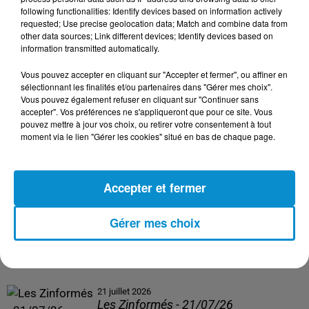
following functionalities: Identify devices based on information actively
24 juillet 2026
requested; Use precise geolocation data; Match and combine data from
Les Zinformés - 24/07/26
other data sources; Link different devices; Identify devices based on
information transmitted automatically.
Vous pouvez accepter en cliquant sur "Accepter et fermer", ou affiner en
sélectionnant les finalités et/ou partenaires dans "Gérer mes choix".
Vous pouvez également refuser en cliquant sur "Continuer sans
23 juillet 2026
accepter". Vos préférences ne s'appliqueront que pour ce site. Vous
Les Zinformés - 23/07/26
pouvez mettre à jour vos choix, ou retirer votre consentement à tout
moment via le lien "Gérer les cookies" situé en bas de chaque page.
Accepter et fermer
22 juillet 2026
Les Zinformés - 22/07/26
Gérer mes choix
21 juillet 2026
Les Zinformés - 21/07/26