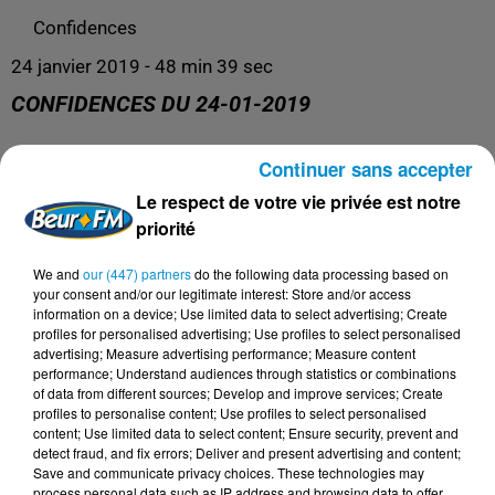
Confidences
24 janvier 2019 - 48 min 39 sec
CONFIDENCES DU 24-01-2019
Continuer sans accepter
Confidences
Le respect de votre vie privée est notre
priorité
We and
our (447) partners
do the following data processing based on
your consent and/or our legitimate interest: Store and/or access
information on a device; Use limited data to select advertising; Create
profiles for personalised advertising; Use profiles to select personalised
advertising; Measure advertising performance; Measure content
performance; Understand audiences through statistics or combinations
of data from different sources; Develop and improve services; Create
profiles to personalise content; Use profiles to select personalised
content; Use limited data to select content; Ensure security, prevent and
DERNIERS PODCASTS
detect fraud, and fix errors; Deliver and present advertising and content;
Save and communicate privacy choices. These technologies may
process personal data such as IP address and browsing data to offer