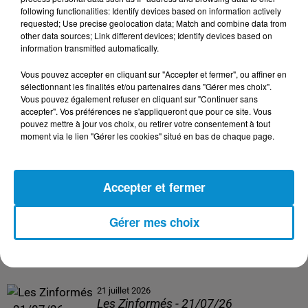
following functionalities: Identify devices based on information actively
24 juillet 2026
requested; Use precise geolocation data; Match and combine data from
Les Zinformés - 24/07/26
other data sources; Link different devices; Identify devices based on
information transmitted automatically.
Vous pouvez accepter en cliquant sur "Accepter et fermer", ou affiner en
sélectionnant les finalités et/ou partenaires dans "Gérer mes choix".
Vous pouvez également refuser en cliquant sur "Continuer sans
23 juillet 2026
accepter". Vos préférences ne s'appliqueront que pour ce site. Vous
Les Zinformés - 23/07/26
pouvez mettre à jour vos choix, ou retirer votre consentement à tout
moment via le lien "Gérer les cookies" situé en bas de chaque page.
Accepter et fermer
22 juillet 2026
Les Zinformés - 22/07/26
Gérer mes choix
21 juillet 2026
Les Zinformés - 21/07/26