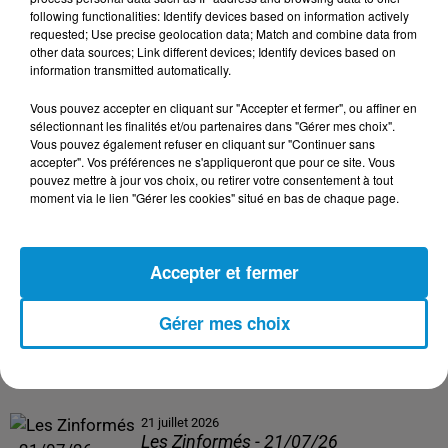
following functionalities: Identify devices based on information actively
24 juillet 2026
requested; Use precise geolocation data; Match and combine data from
Les Zinformés - 24/07/26
other data sources; Link different devices; Identify devices based on
information transmitted automatically.
Vous pouvez accepter en cliquant sur "Accepter et fermer", ou affiner en
sélectionnant les finalités et/ou partenaires dans "Gérer mes choix".
Vous pouvez également refuser en cliquant sur "Continuer sans
23 juillet 2026
accepter". Vos préférences ne s'appliqueront que pour ce site. Vous
Les Zinformés - 23/07/26
pouvez mettre à jour vos choix, ou retirer votre consentement à tout
moment via le lien "Gérer les cookies" situé en bas de chaque page.
Accepter et fermer
22 juillet 2026
Les Zinformés - 22/07/26
Gérer mes choix
21 juillet 2026
Les Zinformés - 21/07/26