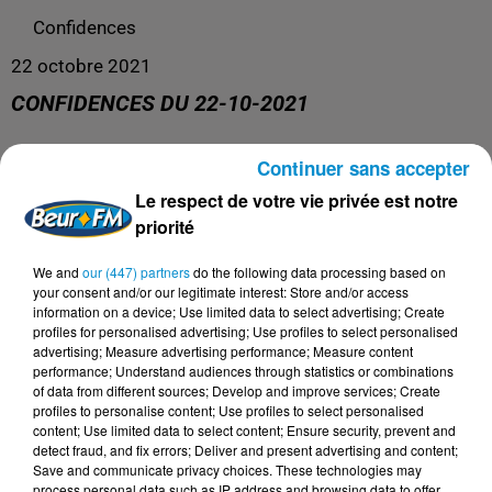
Confidences
22 octobre 2021
CONFIDENCES DU 22-10-2021
Continuer sans accepter
La libre antenne !
Le respect de votre vie privée est notre
priorité
We and
our (447) partners
do the following data processing based on
your consent and/or our legitimate interest: Store and/or access
information on a device; Use limited data to select advertising; Create
profiles for personalised advertising; Use profiles to select personalised
advertising; Measure advertising performance; Measure content
performance; Understand audiences through statistics or combinations
of data from different sources; Develop and improve services; Create
profiles to personalise content; Use profiles to select personalised
content; Use limited data to select content; Ensure security, prevent and
DERNIERS PODCASTS
detect fraud, and fix errors; Deliver and present advertising and content;
Save and communicate privacy choices. These technologies may
process personal data such as IP address and browsing data to offer