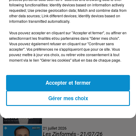
following functionalities: Identify devices based on information actively
24 juillet 2026
requested; Use precise geolocation data; Match and combine data from
Les Zinformés - 24/07/26
other data sources; Link different devices; Identify devices based on
information transmitted automatically.
Vous pouvez accepter en cliquant sur "Accepter et fermer", ou affiner en
sélectionnant les finalités et/ou partenaires dans "Gérer mes choix".
Vous pouvez également refuser en cliquant sur "Continuer sans
23 juillet 2026
accepter". Vos préférences ne s'appliqueront que pour ce site. Vous
Les Zinformés - 23/07/26
pouvez mettre à jour vos choix, ou retirer votre consentement à tout
moment via le lien "Gérer les cookies" situé en bas de chaque page.
Accepter et fermer
22 juillet 2026
Les Zinformés - 22/07/26
Gérer mes choix
21 juillet 2026
Les Zinformés - 21/07/26