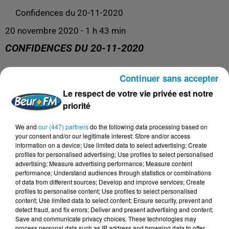
Confidences du 20-11-2020
20 novembre 2020 - 1 h 43 min
CONFIDENCES DU 20-11-2020
Continuer sans accepter
Confidences
Le respect de votre vie privée est notre
priorité
We and
our (447) partners
do the following data processing based on
your consent and/or our legitimate interest: Store and/or access
information on a device; Use limited data to select advertising; Create
profiles for personalised advertising; Use profiles to select personalised
advertising; Measure advertising performance; Measure content
performance; Understand audiences through statistics or combinations
of data from different sources; Develop and improve services; Create
profiles to personalise content; Use profiles to select personalised
content; Use limited data to select content; Ensure security, prevent and
DERNIERS PODCASTS
detect fraud, and fix errors; Deliver and present advertising and content;
Save and communicate privacy choices. These technologies may
process personal data such as IP address and browsing data to offer