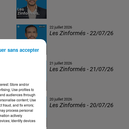
22 juillet 2026
Les Zinformés - 22/07/26
uer sans accepter
21 juillet 2026
Les Zinformés - 21/07/26
erest: Store and/or
tising; Use profiles to
tand audiences through
20 juillet 2026
personalise content; Use
Les Zinformés - 20/07/26
 fraud, and fix errors;
 may process personal
mation actively
vices; Identify devices