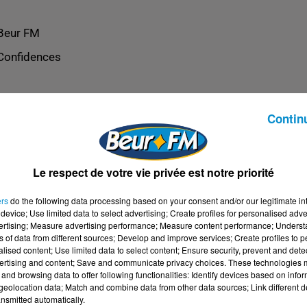
Beur FM
Confidences
Contin
Le respect de votre vie privée est notre priorité
ers
do the following data processing based on your consent and/or our legitimate int
device; Use limited data to select advertising; Create profiles for personalised adver
vertising; Measure advertising performance; Measure content performance; Unders
ns of data from different sources; Develop and improve services; Create profiles to 
alised content; Use limited data to select content; Ensure security, prevent and detect
ertising and content; Save and communicate privacy choices. These technologies
and browsing data to offer following functionalities: Identify devices based on infor
eolocation data; Match and combine data from other data sources; Link different de
nsmitted automatically.