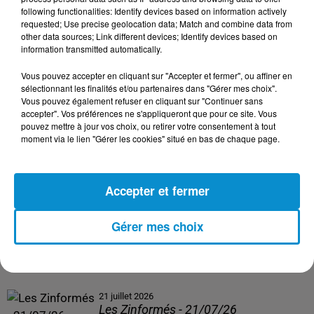
following functionalities: Identify devices based on information actively
24 juillet 2026
requested; Use precise geolocation data; Match and combine data from
Les Zinformés - 24/07/26
other data sources; Link different devices; Identify devices based on
information transmitted automatically.
Vous pouvez accepter en cliquant sur "Accepter et fermer", ou affiner en
sélectionnant les finalités et/ou partenaires dans "Gérer mes choix".
Vous pouvez également refuser en cliquant sur "Continuer sans
23 juillet 2026
accepter". Vos préférences ne s'appliqueront que pour ce site. Vous
Les Zinformés - 23/07/26
pouvez mettre à jour vos choix, ou retirer votre consentement à tout
moment via le lien "Gérer les cookies" situé en bas de chaque page.
Accepter et fermer
22 juillet 2026
Les Zinformés - 22/07/26
Gérer mes choix
21 juillet 2026
Les Zinformés - 21/07/26