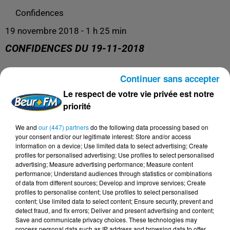
Confidences
19 novembre 2018 - 1 h 25 min
CONFIDENCES DU 19-11-2018
Continuer sans accepter
Confidences
Le respect de votre vie privée est notre
priorité
We and
our (447) partners
do the following data processing based on
your consent and/or our legitimate interest: Store and/or access
information on a device; Use limited data to select advertising; Create
profiles for personalised advertising; Use profiles to select personalised
advertising; Measure advertising performance; Measure content
performance; Understand audiences through statistics or combinations
of data from different sources; Develop and improve services; Create
profiles to personalise content; Use profiles to select personalised
content; Use limited data to select content; Ensure security, prevent and
DERNIERS PODCASTS
detect fraud, and fix errors; Deliver and present advertising and content;
Save and communicate privacy choices. These technologies may
process personal data such as IP address and browsing data to offer