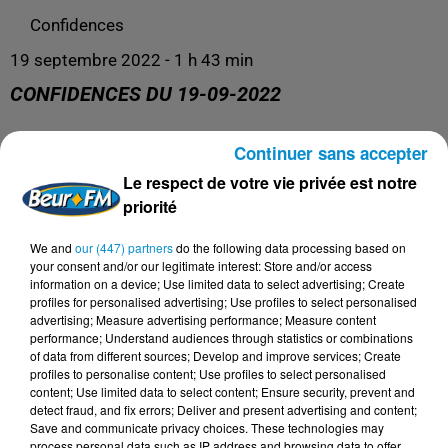
Confidences
19 septembre 2022 - 1 h 43 min
CONFIDENCES DU 19-09-2022
Continuer sans accepter
La libre antenne !
Le respect de votre vie privée est notre
priorité
We and
our (447) partners
do the following data processing based on
your consent and/or our legitimate interest: Store and/or access
information on a device; Use limited data to select advertising; Create
profiles for personalised advertising; Use profiles to select personalised
advertising; Measure advertising performance; Measure content
performance; Understand audiences through statistics or combinations
of data from different sources; Develop and improve services; Create
profiles to personalise content; Use profiles to select personalised
content; Use limited data to select content; Ensure security, prevent and
DERNIERS PODCASTS
detect fraud, and fix errors; Deliver and present advertising and content;
Save and communicate privacy choices. These technologies may
process personal data such as IP address and browsing data to offer