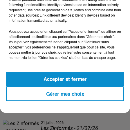
following functionalities: Identify devices based on information actively
24 juillet 2026
requested; Use precise geolocation data; Match and combine data from
Les Zinformés - 24/07/26
other data sources; Link different devices; Identify devices based on
information transmitted automatically.
Vous pouvez accepter en cliquant sur "Accepter et fermer", ou affiner en
sélectionnant les finalités et/ou partenaires dans "Gérer mes choix".
Vous pouvez également refuser en cliquant sur "Continuer sans
23 juillet 2026
accepter". Vos préférences ne s'appliqueront que pour ce site. Vous
Les Zinformés - 23/07/26
pouvez mettre à jour vos choix, ou retirer votre consentement à tout
moment via le lien "Gérer les cookies" situé en bas de chaque page.
Accepter et fermer
22 juillet 2026
Les Zinformés - 22/07/26
Gérer mes choix
21 juillet 2026
Les Zinformés - 21/07/26