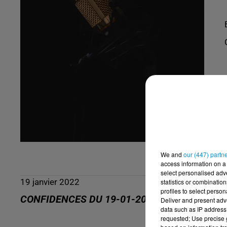
We and
our (447) partn
access information on a 
select personalised ad
19 janvier 2022
statistics or combinatio
profiles to select person
CONFIDENCES DU 19-01-2022
Deliver and present adv
data such as IP address 
requested; Use precise g