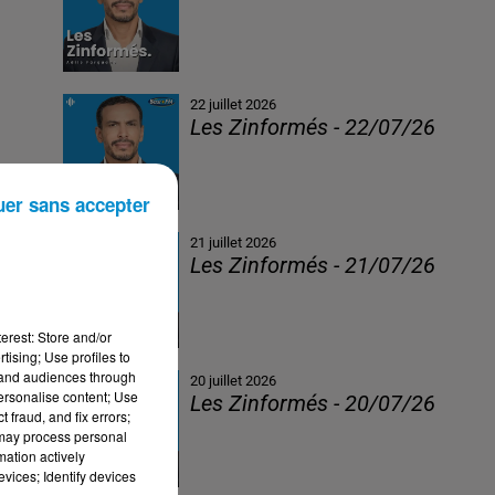
22 juillet 2026
Les Zinformés - 22/07/26
uer sans accepter
21 juillet 2026
Les Zinformés - 21/07/26
erest: Store and/or
tising; Use profiles to
tand audiences through
20 juillet 2026
personalise content; Use
Les Zinformés - 20/07/26
 fraud, and fix errors;
 may process personal
mation actively
vices; Identify devices