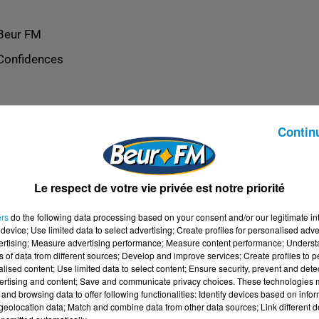
Beur FM
Confidences
Contin
Le respect de votre vie privée est notre priorité
ers
do the following data processing based on your consent and/or our legitimate int
device; Use limited data to select advertising; Create profiles for personalised adver
vertising; Measure advertising performance; Measure content performance; Unders
ns of data from different sources; Develop and improve services; Create profiles to 
alised content; Use limited data to select content; Ensure security, prevent and detect
ertising and content; Save and communicate privacy choices. These technologies
and browsing data to offer following functionalities: Identify devices based on infor
eolocation data; Match and combine data from other data sources; Link different de