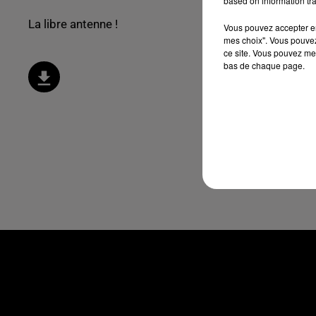
based on information tra
La libre antenne !
Vous pouvez accepter en 
mes choix". Vous pouvez
ce site. Vous pouvez met
bas de chaque page.