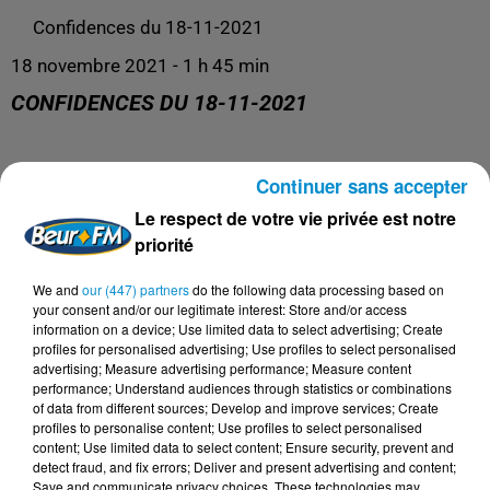
Confidences du 18-11-2021
18 novembre 2021 - 1 h 45 min
CONFIDENCES DU 18-11-2021
Continuer sans accepter
La libre antenne !
Le respect de votre vie privée est notre
priorité
We and
our (447) partners
do the following data processing based on
your consent and/or our legitimate interest: Store and/or access
information on a device; Use limited data to select advertising; Create
profiles for personalised advertising; Use profiles to select personalised
advertising; Measure advertising performance; Measure content
performance; Understand audiences through statistics or combinations
of data from different sources; Develop and improve services; Create
profiles to personalise content; Use profiles to select personalised
content; Use limited data to select content; Ensure security, prevent and
detect fraud, and fix errors; Deliver and present advertising and content;
Save and communicate privacy choices. These technologies may