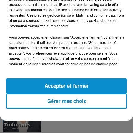
DERNIERS PODCASTS
process personal data such as IP address and browsing data to offer
following functionalities: Identify devices based on information actively
requested; Use precise geolocation data; Match and combine data from
24 juillet 2026
other data sources; Link different devices; Identify devices based on
Les Zinformés - 24/07/26
information transmitted automatically.
Vous pouvez accepter en cliquant sur "Accepter et fermer", ou affiner en
sélectionnant les finalités et/ou partenaires dans "Gérer mes choix".
Vous pouvez également refuser en cliquant sur "Continuer sans
accepter". Vos préférences ne s'appliqueront que pour ce site. Vous
23 juillet 2026
pouvez mettre à jour vos choix, ou retirer votre consentement à tout
Les Zinformés - 23/07/26
moment via le lien "Gérer les cookies" situé en bas de chaque page.
Accepter et fermer
22 juillet 2026
Gérer mes choix
Les Zinformés - 22/07/26