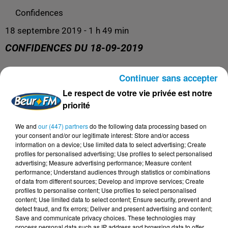
Confidences
18 septembre 2019 - 1 h 49 min
CONFIDENCES DU 18-09-2019
Continuer sans accepter
Confidences
Le respect de votre vie privée est notre
priorité
We and
our (447) partners
do the following data processing based on
your consent and/or our legitimate interest: Store and/or access
information on a device; Use limited data to select advertising; Create
profiles for personalised advertising; Use profiles to select personalised
advertising; Measure advertising performance; Measure content
performance; Understand audiences through statistics or combinations
of data from different sources; Develop and improve services; Create
profiles to personalise content; Use profiles to select personalised
content; Use limited data to select content; Ensure security, prevent and
DERNIERS PODCASTS
detect fraud, and fix errors; Deliver and present advertising and content;
Save and communicate privacy choices. These technologies may
process personal data such as IP address and browsing data to offer