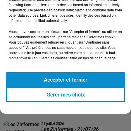
following functionalities: Identify devices based on information actively
24 juillet 2026
requested; Use precise geolocation data; Match and combine data from
Les Zinformés - 24/07/26
other data sources; Link different devices; Identify devices based on
information transmitted automatically.
Vous pouvez accepter en cliquant sur "Accepter et fermer", ou affiner en
sélectionnant les finalités et/ou partenaires dans "Gérer mes choix".
Vous pouvez également refuser en cliquant sur "Continuer sans
23 juillet 2026
accepter". Vos préférences ne s'appliqueront que pour ce site. Vous
Les Zinformés - 23/07/26
pouvez mettre à jour vos choix, ou retirer votre consentement à tout
moment via le lien "Gérer les cookies" situé en bas de chaque page.
Accepter et fermer
22 juillet 2026
Les Zinformés - 22/07/26
Gérer mes choix
21 juillet 2026
Les Zinformés - 21/07/26