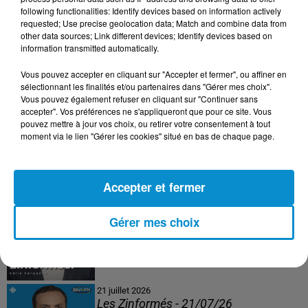
following functionalities: Identify devices based on information actively
24 juillet 2026
requested; Use precise geolocation data; Match and combine data from
Les Zinformés - 24/07/26
other data sources; Link different devices; Identify devices based on
information transmitted automatically.
Vous pouvez accepter en cliquant sur "Accepter et fermer", ou affiner en
sélectionnant les finalités et/ou partenaires dans "Gérer mes choix".
Vous pouvez également refuser en cliquant sur "Continuer sans
23 juillet 2026
accepter". Vos préférences ne s'appliqueront que pour ce site. Vous
Les Zinformés - 23/07/26
pouvez mettre à jour vos choix, ou retirer votre consentement à tout
moment via le lien "Gérer les cookies" situé en bas de chaque page.
Accepter et fermer
22 juillet 2026
Les Zinformés - 22/07/26
Gérer mes choix
21 juillet 2026
Les Zinformés - 21/07/26