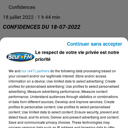
Confidences
18 juillet 2022 - 1 h 44 min
CONFIDENCES DU 18-07-2022
Continuer sans accepter
La libre antenne !
Le respect de votre vie privée est notre
priorité
We and
our (447) partners
do the following data processing based on
your consent and/or our legitimate interest: Store and/or access
information on a device; Use limited data to select advertising; Create
profiles for personalised advertising; Use profiles to select personalised
advertising; Measure advertising performance; Measure content
performance; Understand audiences through statistics or combinations
of data from different sources; Develop and improve services; Create
profiles to personalise content; Use profiles to select personalised
content; Use limited data to select content; Ensure security, prevent and
DERNIERS PODCASTS
detect fraud, and fix errors; Deliver and present advertising and content;
Save and communicate privacy choices. These technologies may
process personal data such as IP address and browsing data to offer