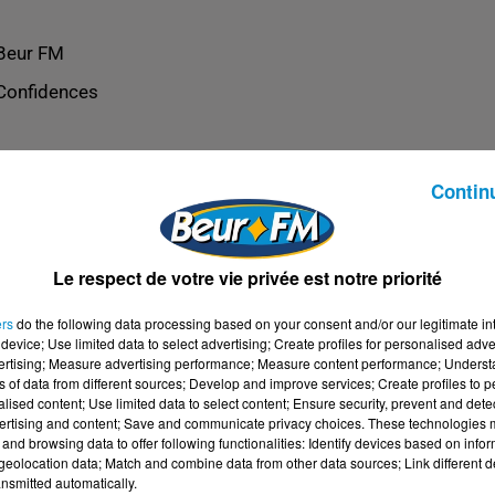
Beur FM
Confidences
Contin
Le respect de votre vie privée est notre priorité
ers
do the following data processing based on your consent and/or our legitimate int
device; Use limited data to select advertising; Create profiles for personalised adver
vertising; Measure advertising performance; Measure content performance; Unders
ns of data from different sources; Develop and improve services; Create profiles to 
alised content; Use limited data to select content; Ensure security, prevent and detect
ertising and content; Save and communicate privacy choices. These technologies
and browsing data to offer following functionalities: Identify devices based on infor
eolocation data; Match and combine data from other data sources; Link different de
nsmitted automatically.