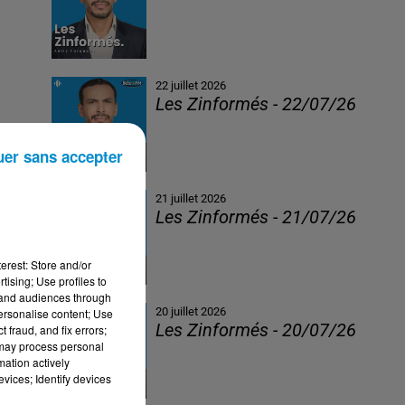
22 juillet 2026
Les Zinformés - 22/07/26
uer sans accepter
21 juillet 2026
Les Zinformés - 21/07/26
erest: Store and/or
tising; Use profiles to
tand audiences through
20 juillet 2026
personalise content; Use
Les Zinformés - 20/07/26
 fraud, and fix errors;
 may process personal
mation actively
vices; Identify devices