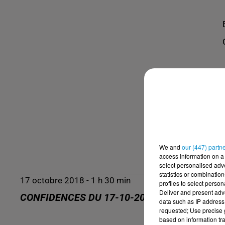
We and
our (447) partn
access information on a 
select personalised ad
statistics or combinatio
17 octobre 2018 - 1 h 30 min
profiles to select person
Deliver and present adv
CONFIDENCES DU 17-10-2018
data such as IP address 
requested; Use precise g
based on information tra