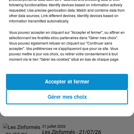
following functionalities: Identify devices based on information actively
24 juillet 2026
requested; Use precise geolocation data; Match and combine data from
Les Zinformés - 24/07/26
other data sources; Link different devices; Identify devices based on
information transmitted automatically.
Vous pouvez accepter en cliquant sur "Accepter et fermer", ou affiner en
sélectionnant les finalités et/ou partenaires dans "Gérer mes choix".
Vous pouvez également refuser en cliquant sur "Continuer sans
23 juillet 2026
accepter". Vos préférences ne s'appliqueront que pour ce site. Vous
Les Zinformés - 23/07/26
pouvez mettre à jour vos choix, ou retirer votre consentement à tout
moment via le lien "Gérer les cookies" situé en bas de chaque page.
Accepter et fermer
22 juillet 2026
Les Zinformés - 22/07/26
Gérer mes choix
21 juillet 2026
Les Zinformés - 21/07/26