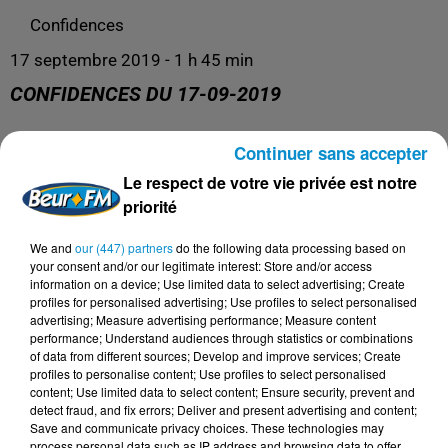
Confidences
17 septembre 2019 - 1 h 45 min
CONFIDENCES DU 17-09-2019
Continuer sans accepter
Confidences
Le respect de votre vie privée est notre
priorité
We and
our (447) partners
do the following data processing based on
your consent and/or our legitimate interest: Store and/or access
information on a device; Use limited data to select advertising; Create
profiles for personalised advertising; Use profiles to select personalised
advertising; Measure advertising performance; Measure content
performance; Understand audiences through statistics or combinations
of data from different sources; Develop and improve services; Create
profiles to personalise content; Use profiles to select personalised
content; Use limited data to select content; Ensure security, prevent and
DERNIERS PODCASTS
detect fraud, and fix errors; Deliver and present advertising and content;
Save and communicate privacy choices. These technologies may
process personal data such as IP address and browsing data to offer