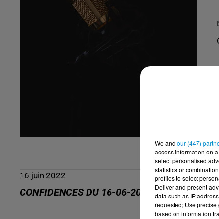
We and
our (447) partn
access information on a 
select personalised ad
statistics or combinatio
16 juin 2022
profiles to select person
Deliver and present adv
CONFIDENCES DU 16-06-2022
data such as IP address 
requested; Use precise g
based on information tra