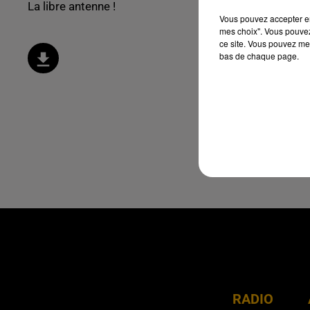
La libre antenne !
Vous pouvez accepter en 
mes choix". Vous pouvez
ce site. Vous pouvez met
bas de chaque page.
RADIO