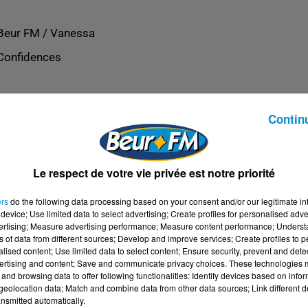
Beur FM / Vanessa
Confidences
Contin
Le respect de votre vie privée est notre priorité
ers
do the following data processing based on your consent and/or our legitimate int
device; Use limited data to select advertising; Create profiles for personalised adver
vertising; Measure advertising performance; Measure content performance; Unders
ns of data from different sources; Develop and improve services; Create profiles to 
alised content; Use limited data to select content; Ensure security, prevent and detect
ertising and content; Save and communicate privacy choices. These technologies
and browsing data to offer following functionalities: Identify devices based on infor
eolocation data; Match and combine data from other data sources; Link different de
nsmitted automatically.