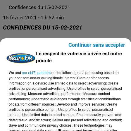
Confidences du 15-02-2021
15 février 2021 - 1 h 52 min
CONFIDENCES DU 15-02-2021
Continuer sans accepter
Confidences
Le respect de votre vie privée est notre
priorité
We and
our (447) partners
do the following data processing based on
your consent and/or our legitimate interest: Store and/or access
information on a device; Use limited data to select advertising; Create
profiles for personalised advertising; Use profiles to select personalised
advertising; Measure advertising performance; Measure content
performance; Understand audiences through statistics or combinations
of data from different sources; Develop and improve services; Create
profiles to personalise content; Use profiles to select personalised
content; Use limited data to select content; Ensure security, prevent and
DERNIERS PODCASTS
detect fraud, and fix errors; Deliver and present advertising and content;
Save and communicate privacy choices. These technologies may
process personal data such as IP address and browsing data to offer