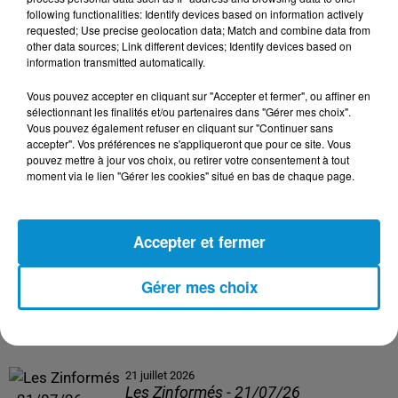
following functionalities: Identify devices based on information actively
24 juillet 2026
requested; Use precise geolocation data; Match and combine data from
Les Zinformés - 24/07/26
other data sources; Link different devices; Identify devices based on
information transmitted automatically.
Vous pouvez accepter en cliquant sur "Accepter et fermer", ou affiner en
sélectionnant les finalités et/ou partenaires dans "Gérer mes choix".
Vous pouvez également refuser en cliquant sur "Continuer sans
23 juillet 2026
accepter". Vos préférences ne s'appliqueront que pour ce site. Vous
Les Zinformés - 23/07/26
pouvez mettre à jour vos choix, ou retirer votre consentement à tout
moment via le lien "Gérer les cookies" situé en bas de chaque page.
Accepter et fermer
22 juillet 2026
Les Zinformés - 22/07/26
Gérer mes choix
21 juillet 2026
Les Zinformés - 21/07/26