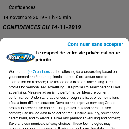
Confidences
14 novembre 2019 - 1 h 45 min
CONFIDENCES DU 14-11-2019
Continuer sans accepter
Confidences
Le respect de votre vie privée est notre
priorité
We and
our (447) partners
do the following data processing based on
your consent and/or our legitimate interest: Store and/or access
information on a device; Use limited data to select advertising; Create
profiles for personalised advertising; Use profiles to select personalised
advertising; Measure advertising performance; Measure content
performance; Understand audiences through statistics or combinations
of data from different sources; Develop and improve services; Create
profiles to personalise content; Use profiles to select personalised
content; Use limited data to select content; Ensure security, prevent and
DERNIERS PODCASTS
detect fraud, and fix errors; Deliver and present advertising and content;
Save and communicate privacy choices. These technologies may
process personal data such as IP address and browsing data to offer