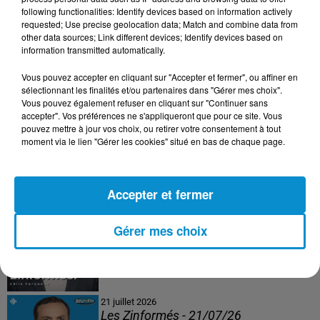
following functionalities: Identify devices based on information actively
24 juillet 2026
requested; Use precise geolocation data; Match and combine data from
Les Zinformés - 24/07/26
other data sources; Link different devices; Identify devices based on
information transmitted automatically.
Vous pouvez accepter en cliquant sur "Accepter et fermer", ou affiner en
sélectionnant les finalités et/ou partenaires dans "Gérer mes choix".
Vous pouvez également refuser en cliquant sur "Continuer sans
23 juillet 2026
accepter". Vos préférences ne s'appliqueront que pour ce site. Vous
Les Zinformés - 23/07/26
pouvez mettre à jour vos choix, ou retirer votre consentement à tout
moment via le lien "Gérer les cookies" situé en bas de chaque page.
Accepter et fermer
22 juillet 2026
Les Zinformés - 22/07/26
Gérer mes choix
21 juillet 2026
Les Zinformés - 21/07/26