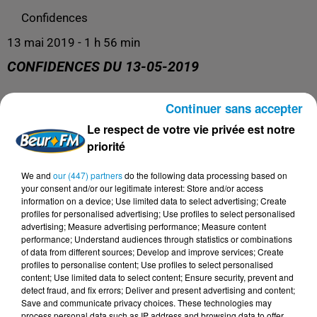
Confidences
13 mai 2019 - 1 h 56 min
CONFIDENCES DU 13-05-2019
Continuer sans accepter
Confidences
Le respect de votre vie privée est notre
priorité
We and
our (447) partners
do the following data processing based on
your consent and/or our legitimate interest: Store and/or access
information on a device; Use limited data to select advertising; Create
profiles for personalised advertising; Use profiles to select personalised
advertising; Measure advertising performance; Measure content
performance; Understand audiences through statistics or combinations
of data from different sources; Develop and improve services; Create
profiles to personalise content; Use profiles to select personalised
content; Use limited data to select content; Ensure security, prevent and
DERNIERS PODCASTS
detect fraud, and fix errors; Deliver and present advertising and content;
Save and communicate privacy choices. These technologies may
process personal data such as IP address and browsing data to offer