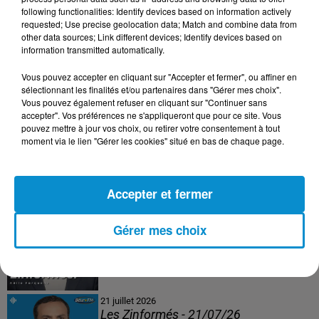
following functionalities: Identify devices based on information actively
24 juillet 2026
requested; Use precise geolocation data; Match and combine data from
Les Zinformés - 24/07/26
other data sources; Link different devices; Identify devices based on
information transmitted automatically.
Vous pouvez accepter en cliquant sur "Accepter et fermer", ou affiner en
sélectionnant les finalités et/ou partenaires dans "Gérer mes choix".
Vous pouvez également refuser en cliquant sur "Continuer sans
23 juillet 2026
accepter". Vos préférences ne s'appliqueront que pour ce site. Vous
Les Zinformés - 23/07/26
pouvez mettre à jour vos choix, ou retirer votre consentement à tout
moment via le lien "Gérer les cookies" situé en bas de chaque page.
Accepter et fermer
22 juillet 2026
Les Zinformés - 22/07/26
Gérer mes choix
21 juillet 2026
Les Zinformés - 21/07/26