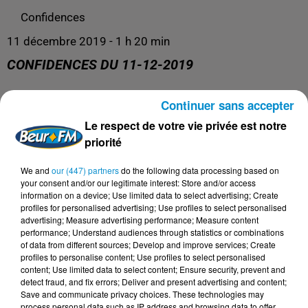
Confidences
11 décembre 2019 - 1 h 20 min
CONFIDENCES DU 11-12-2019
Continuer sans accepter
Confidences
Le respect de votre vie privée est notre
priorité
We and
our (447) partners
do the following data processing based on
your consent and/or our legitimate interest: Store and/or access
information on a device; Use limited data to select advertising; Create
profiles for personalised advertising; Use profiles to select personalised
advertising; Measure advertising performance; Measure content
performance; Understand audiences through statistics or combinations
of data from different sources; Develop and improve services; Create
profiles to personalise content; Use profiles to select personalised
content; Use limited data to select content; Ensure security, prevent and
DERNIERS PODCASTS
detect fraud, and fix errors; Deliver and present advertising and content;
Save and communicate privacy choices. These technologies may
process personal data such as IP address and browsing data to offer