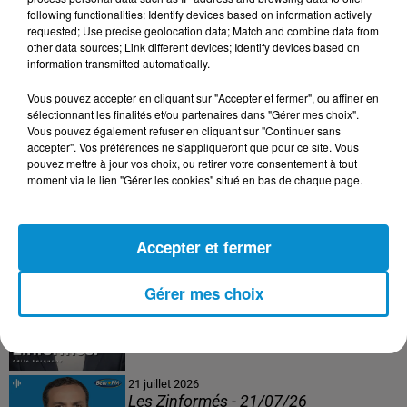
following functionalities: Identify devices based on information actively
24 juillet 2026
requested; Use precise geolocation data; Match and combine data from
Les Zinformés - 24/07/26
other data sources; Link different devices; Identify devices based on
information transmitted automatically.
Vous pouvez accepter en cliquant sur "Accepter et fermer", ou affiner en
sélectionnant les finalités et/ou partenaires dans "Gérer mes choix".
Vous pouvez également refuser en cliquant sur "Continuer sans
23 juillet 2026
accepter". Vos préférences ne s'appliqueront que pour ce site. Vous
Les Zinformés - 23/07/26
pouvez mettre à jour vos choix, ou retirer votre consentement à tout
moment via le lien "Gérer les cookies" situé en bas de chaque page.
Accepter et fermer
22 juillet 2026
Les Zinformés - 22/07/26
Gérer mes choix
21 juillet 2026
Les Zinformés - 21/07/26