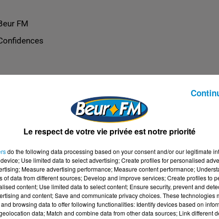
Beur FM
Confidences
Contin
Le respect de votre vie privée est notre priorité
ers
do the following data processing based on your consent and/or our legitimate int
device; Use limited data to select advertising; Create profiles for personalised adver
vertising; Measure advertising performance; Measure content performance; Unders
ns of data from different sources; Develop and improve services; Create profiles to 
alised content; Use limited data to select content; Ensure security, prevent and detect
ertising and content; Save and communicate privacy choices. These technologies
and browsing data to offer following functionalities: Identify devices based on infor
eolocation data; Match and combine data from other data sources; Link different de