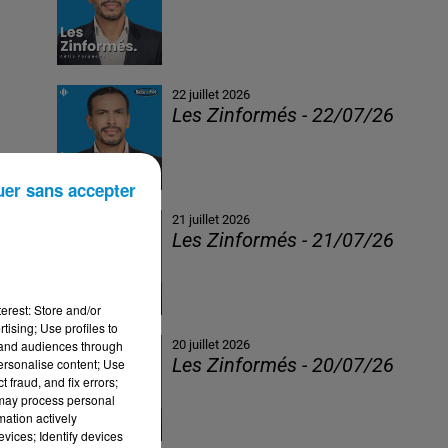
22 juillet 2026
Les Zinformés - 22/07/26
uer sans accepter
21 juillet 2026
Les Zinformés - 21/07/26
erest: Store and/or
tising; Use profiles to
tand audiences through
20 juillet 2026
Les Zinformés - 20/07/26
personalise content; Use
 fraud, and fix errors;
 may process personal
mation actively
vices; Identify devices