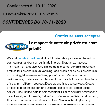
Confidences du 10-11-2020
10 novembre 2020 - 1 h 52 min
CONFIDENCES DU 10-11-2020
Continuer sans accepter
Confidences
Le respect de votre vie privée est notre
priorité
We and
our (447) partners
do the following data processing based on
your consent and/or our legitimate interest: Store and/or access
information on a device; Use limited data to select advertising; Create
profiles for personalised advertising; Use profiles to select personalised
advertising; Measure advertising performance; Measure content
performance; Understand audiences through statistics or combinations
of data from different sources; Develop and improve services; Create
profiles to personalise content; Use profiles to select personalised
content; Use limited data to select content; Ensure security, prevent and
DERNIERS PODCASTS
detect fraud, and fix errors; Deliver and present advertising and content;
Save and communicate privacy choices. These technologies may
process personal data such as IP address and browsing data to offer