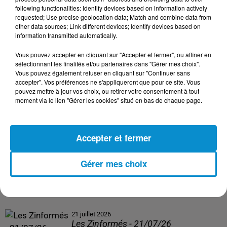
following functionalities: Identify devices based on information actively
24 juillet 2026
requested; Use precise geolocation data; Match and combine data from
Les Zinformés - 24/07/26
other data sources; Link different devices; Identify devices based on
information transmitted automatically.
Vous pouvez accepter en cliquant sur "Accepter et fermer", ou affiner en
sélectionnant les finalités et/ou partenaires dans "Gérer mes choix".
Vous pouvez également refuser en cliquant sur "Continuer sans
23 juillet 2026
accepter". Vos préférences ne s'appliqueront que pour ce site. Vous
Les Zinformés - 23/07/26
pouvez mettre à jour vos choix, ou retirer votre consentement à tout
moment via le lien "Gérer les cookies" situé en bas de chaque page.
Accepter et fermer
22 juillet 2026
Les Zinformés - 22/07/26
Gérer mes choix
21 juillet 2026
Les Zinformés - 21/07/26