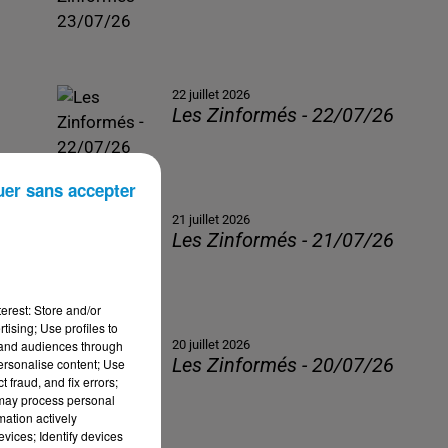
22 juillet 2026
Les Zinformés - 22/07/26
uer sans accepter
21 juillet 2026
Les Zinformés - 21/07/26
erest: Store and/or
tising; Use profiles to
tand audiences through
20 juillet 2026
Les Zinformés - 20/07/26
personalise content; Use
 fraud, and fix errors;
 may process personal
mation actively
vices; Identify devices