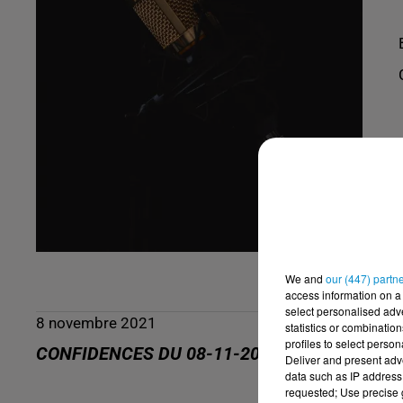
We and
our (447) partn
access information on a 
select personalised ad
8 novembre 2021
statistics or combinatio
profiles to select person
CONFIDENCES DU 08-11-2021
Deliver and present adv
data such as IP address 
requested; Use precise g