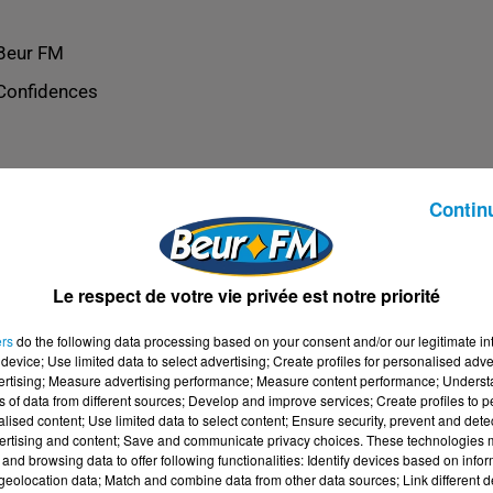
Beur FM
Confidences
Contin
Le respect de votre vie privée est notre priorité
ers
do the following data processing based on your consent and/or our legitimate int
device; Use limited data to select advertising; Create profiles for personalised adver
vertising; Measure advertising performance; Measure content performance; Unders
ns of data from different sources; Develop and improve services; Create profiles to 
alised content; Use limited data to select content; Ensure security, prevent and detect
ertising and content; Save and communicate privacy choices. These technologies
and browsing data to offer following functionalities: Identify devices based on infor
eolocation data; Match and combine data from other data sources; Link different de