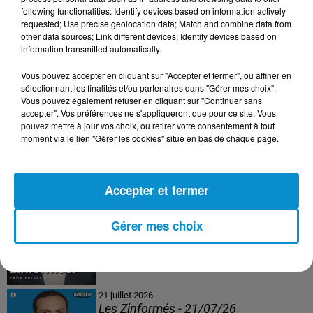
following functionalities: Identify devices based on information actively
24 juillet 2026
requested; Use precise geolocation data; Match and combine data from
Les Zinformés - 24/07/26
other data sources; Link different devices; Identify devices based on
information transmitted automatically.
Vous pouvez accepter en cliquant sur "Accepter et fermer", ou affiner en
sélectionnant les finalités et/ou partenaires dans "Gérer mes choix".
Vous pouvez également refuser en cliquant sur "Continuer sans
23 juillet 2026
accepter". Vos préférences ne s'appliqueront que pour ce site. Vous
Les Zinformés - 23/07/26
pouvez mettre à jour vos choix, ou retirer votre consentement à tout
moment via le lien "Gérer les cookies" situé en bas de chaque page.
Accepter et fermer
22 juillet 2026
Les Zinformés - 22/07/26
Gérer mes choix
21 juillet 2026
Les Zinformés - 21/07/26