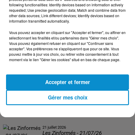
following functionalities: Identify devices based on information actively
24 juillet 2026
requested; Use precise geolocation data; Match and combine data from
Les Zinformés - 24/07/26
other data sources; Link different devices; Identify devices based on
information transmitted automatically.
Vous pouvez accepter en cliquant sur "Accepter et fermer", ou affiner en
sélectionnant les finalités et/ou partenaires dans "Gérer mes choix".
Vous pouvez également refuser en cliquant sur "Continuer sans
23 juillet 2026
accepter". Vos préférences ne s'appliqueront que pour ce site. Vous
Les Zinformés - 23/07/26
pouvez mettre à jour vos choix, ou retirer votre consentement à tout
moment via le lien "Gérer les cookies" situé en bas de chaque page.
Accepter et fermer
22 juillet 2026
Les Zinformés - 22/07/26
Gérer mes choix
21 juillet 2026
Les Zinformés - 21/07/26