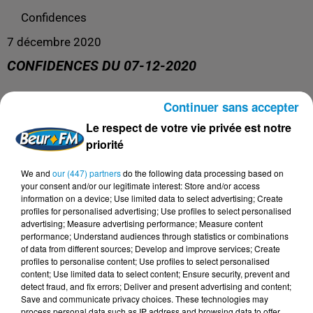
Confidences
7 décembre 2020
CONFIDENCES DU 07-12-2020
Continuer sans accepter
Confidences
Le respect de votre vie privée est notre
priorité
We and
our (447) partners
do the following data processing based on
your consent and/or our legitimate interest: Store and/or access
information on a device; Use limited data to select advertising; Create
profiles for personalised advertising; Use profiles to select personalised
advertising; Measure advertising performance; Measure content
performance; Understand audiences through statistics or combinations
of data from different sources; Develop and improve services; Create
profiles to personalise content; Use profiles to select personalised
content; Use limited data to select content; Ensure security, prevent and
DERNIERS PODCASTS
detect fraud, and fix errors; Deliver and present advertising and content;
Save and communicate privacy choices. These technologies may
process personal data such as IP address and browsing data to offer