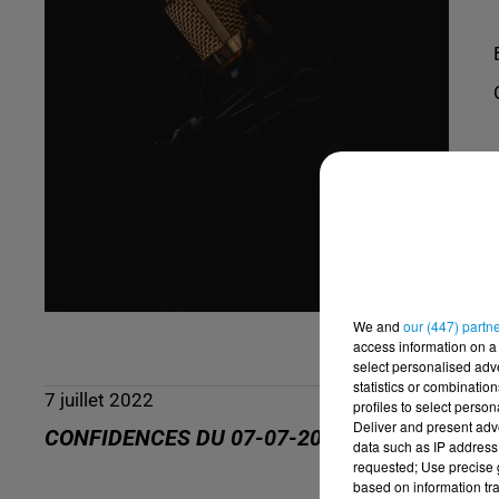
We and
our (447) partn
access information on a 
select personalised ad
statistics or combinatio
7 juillet 2022
profiles to select person
Deliver and present adv
CONFIDENCES DU 07-07-2022
data such as IP address 
requested; Use precise g
based on information tra