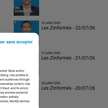
22 juillet 2026
Les Zinformés - 22/07/26
uer sans accepter
21 juillet 2026
Les Zinformés - 21/07/26
erest: Store and/or
tising; Use profiles to
tand audiences through
20 juillet 2026
personalise content; Use
Les Zinformés - 20/07/26
 fraud, and fix errors;
 may process personal
mation actively
vices; Identify devices