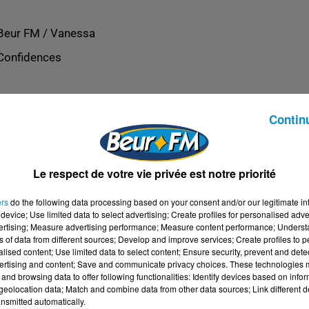
Beur FM / Vanessa
Confidences
Contin
Le respect de votre vie privée est notre priorité
ers
do the following data processing based on your consent and/or our legitimate int
device; Use limited data to select advertising; Create profiles for personalised adver
vertising; Measure advertising performance; Measure content performance; Unders
ns of data from different sources; Develop and improve services; Create profiles to 
alised content; Use limited data to select content; Ensure security, prevent and detect
ertising and content; Save and communicate privacy choices. These technologies
and browsing data to offer following functionalities: Identify devices based on infor
eolocation data; Match and combine data from other data sources; Link different de
nsmitted automatically.