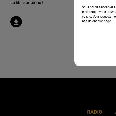
La libre antenne !
Vous pouvez accepter en 
mes choix". Vous pouvez
ce site. Vous pouvez met
bas de chaque page.
RADIO