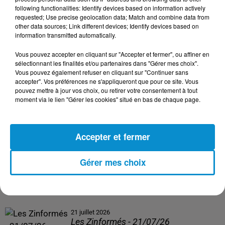
following functionalities: Identify devices based on information actively
24 juillet 2026
requested; Use precise geolocation data; Match and combine data from
Les Zinformés - 24/07/26
other data sources; Link different devices; Identify devices based on
information transmitted automatically.
Vous pouvez accepter en cliquant sur "Accepter et fermer", ou affiner en
sélectionnant les finalités et/ou partenaires dans "Gérer mes choix".
Vous pouvez également refuser en cliquant sur "Continuer sans
23 juillet 2026
accepter". Vos préférences ne s'appliqueront que pour ce site. Vous
Les Zinformés - 23/07/26
pouvez mettre à jour vos choix, ou retirer votre consentement à tout
moment via le lien "Gérer les cookies" situé en bas de chaque page.
Accepter et fermer
22 juillet 2026
Les Zinformés - 22/07/26
Gérer mes choix
21 juillet 2026
Les Zinformés - 21/07/26