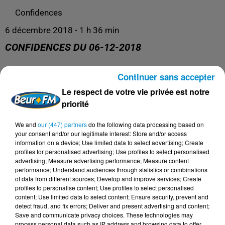
Confidences
6 décembre 2018 - 1 h 36 min
CONFIDENCES DU 06-12-2018
Continuer sans accepter
Confidences
Le respect de votre vie privée est notre
priorité
We and
our (447) partners
do the following data processing based on
your consent and/or our legitimate interest: Store and/or access
information on a device; Use limited data to select advertising; Create
profiles for personalised advertising; Use profiles to select personalised
advertising; Measure advertising performance; Measure content
performance; Understand audiences through statistics or combinations
of data from different sources; Develop and improve services; Create
profiles to personalise content; Use profiles to select personalised
content; Use limited data to select content; Ensure security, prevent and
DERNIERS PODCASTS
detect fraud, and fix errors; Deliver and present advertising and content;
Save and communicate privacy choices. These technologies may
process personal data such as IP address and browsing data to offer