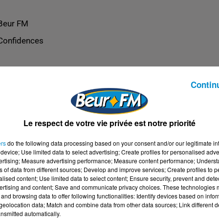
Beur FM
Confidences
Contin
Le respect de votre vie privée est notre priorité
ers
do the following data processing based on your consent and/or our legitimate int
device; Use limited data to select advertising; Create profiles for personalised adver
vertising; Measure advertising performance; Measure content performance; Unders
ns of data from different sources; Develop and improve services; Create profiles to 
alised content; Use limited data to select content; Ensure security, prevent and detect
ertising and content; Save and communicate privacy choices. These technologies
and browsing data to offer following functionalities: Identify devices based on infor
eolocation data; Match and combine data from other data sources; Link different de
nsmitted automatically.