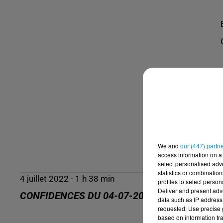
We and
our (447) partn
access information on a 
select personalised ad
statistics or combinatio
4 juillet 2022 - 1 h 38 min
profiles to select person
Deliver and present adv
CONFIDENCES DU 04-07-2022
data such as IP address 
requested; Use precise g
based on information tra