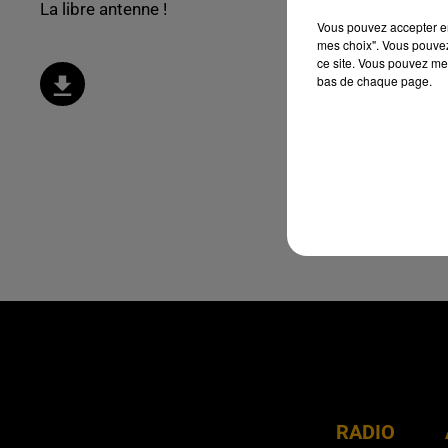
La libre antenne !
Vous pouvez accepter en 
mes choix". Vous pouvez
ce site. Vous pouvez met
bas de chaque page.
RADIO