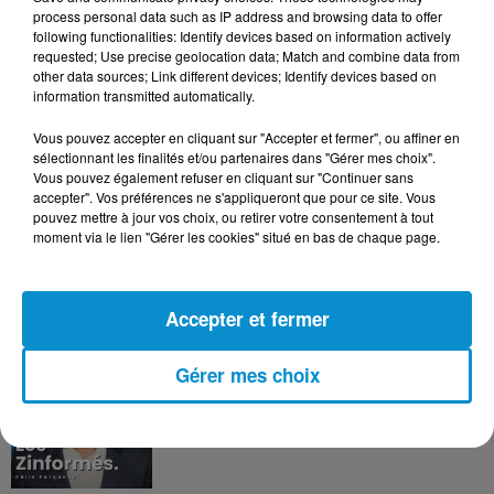
DERNIERS PODCASTS
process personal data such as IP address and browsing data to offer
following functionalities: Identify devices based on information actively
requested; Use precise geolocation data; Match and combine data from
24 juillet 2026
other data sources; Link different devices; Identify devices based on
Les Zinformés - 24/07/26
information transmitted automatically.
Vous pouvez accepter en cliquant sur "Accepter et fermer", ou affiner en
sélectionnant les finalités et/ou partenaires dans "Gérer mes choix".
Vous pouvez également refuser en cliquant sur "Continuer sans
accepter". Vos préférences ne s'appliqueront que pour ce site. Vous
23 juillet 2026
pouvez mettre à jour vos choix, ou retirer votre consentement à tout
Les Zinformés - 23/07/26
moment via le lien "Gérer les cookies" situé en bas de chaque page.
Accepter et fermer
22 juillet 2026
Gérer mes choix
Les Zinformés - 22/07/26