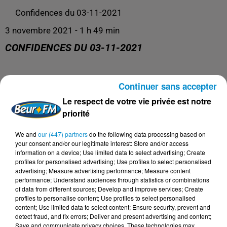
Confidences du 03-11-2021
3 novembre 2021 - 1 h 49 min
CONFIDENCES DU 03-11-2021
Continuer sans accepter
La libre antenne !
Le respect de votre vie privée est notre
priorité
We and
our (447) partners
do the following data processing based on
your consent and/or our legitimate interest: Store and/or access
information on a device; Use limited data to select advertising; Create
profiles for personalised advertising; Use profiles to select personalised
advertising; Measure advertising performance; Measure content
performance; Understand audiences through statistics or combinations
of data from different sources; Develop and improve services; Create
profiles to personalise content; Use profiles to select personalised
content; Use limited data to select content; Ensure security, prevent and
detect fraud, and fix errors; Deliver and present advertising and content;
Save and communicate privacy choices. These technologies may