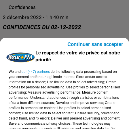
Confidences
2 décembre 2022 - 1 h 40 min
CONFIDENCES DU 02-12-2022
Continuer sans accepter
La libre antenne !
Le respect de votre vie privée est notre
priorité
We and
our (447) partners
do the following data processing based on
your consent and/or our legitimate interest: Store and/or access
information on a device; Use limited data to select advertising; Create
profiles for personalised advertising; Use profiles to select personalised
advertising; Measure advertising performance; Measure content
performance; Understand audiences through statistics or combinations
of data from different sources; Develop and improve services; Create
profiles to personalise content; Use profiles to select personalised
content; Use limited data to select content; Ensure security, prevent and
DERNIERS PODCASTS
detect fraud, and fix errors; Deliver and present advertising and content;
Save and communicate privacy choices. These technologies may
process personal data such as IP address and browsing data to offer