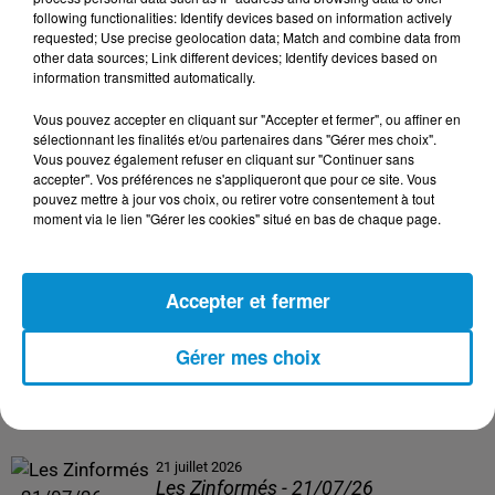
following functionalities: Identify devices based on information actively
24 juillet 2026
requested; Use precise geolocation data; Match and combine data from
Les Zinformés - 24/07/26
other data sources; Link different devices; Identify devices based on
information transmitted automatically.
Vous pouvez accepter en cliquant sur "Accepter et fermer", ou affiner en
sélectionnant les finalités et/ou partenaires dans "Gérer mes choix".
Vous pouvez également refuser en cliquant sur "Continuer sans
23 juillet 2026
accepter". Vos préférences ne s'appliqueront que pour ce site. Vous
Les Zinformés - 23/07/26
pouvez mettre à jour vos choix, ou retirer votre consentement à tout
moment via le lien "Gérer les cookies" situé en bas de chaque page.
Accepter et fermer
22 juillet 2026
Les Zinformés - 22/07/26
Gérer mes choix
21 juillet 2026
Les Zinformés - 21/07/26