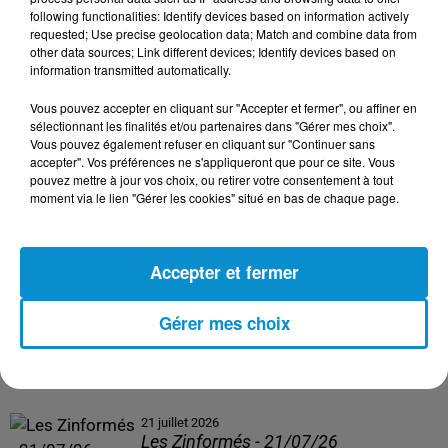
following functionalities: Identify devices based on information actively
24 juillet 2026
requested; Use precise geolocation data; Match and combine data from
Les Zinformés - 24/07/26
other data sources; Link different devices; Identify devices based on
information transmitted automatically.
Vous pouvez accepter en cliquant sur "Accepter et fermer", ou affiner en
sélectionnant les finalités et/ou partenaires dans "Gérer mes choix".
Vous pouvez également refuser en cliquant sur "Continuer sans
23 juillet 2026
accepter". Vos préférences ne s'appliqueront que pour ce site. Vous
Les Zinformés - 23/07/26
pouvez mettre à jour vos choix, ou retirer votre consentement à tout
moment via le lien "Gérer les cookies" situé en bas de chaque page.
Accepter et fermer
22 juillet 2026
Les Zinformés - 22/07/26
Gérer mes choix
21 juillet 2026
Les Zinformés - 21/07/26