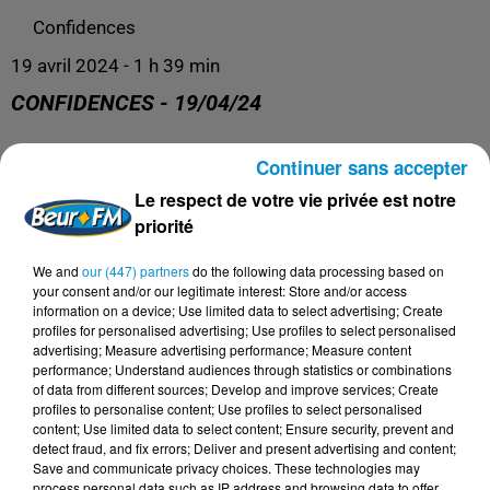
Confidences
19 avril 2024 - 1 h 39 min
CONFIDENCES - 19/04/24
Continuer sans accepter
Confidences
Le respect de votre vie privée est notre
priorité
We and
our (447) partners
do the following data processing based on
your consent and/or our legitimate interest: Store and/or access
information on a device; Use limited data to select advertising; Create
profiles for personalised advertising; Use profiles to select personalised
advertising; Measure advertising performance; Measure content
performance; Understand audiences through statistics or combinations
of data from different sources; Develop and improve services; Create
profiles to personalise content; Use profiles to select personalised
content; Use limited data to select content; Ensure security, prevent and
DERNIERS PODCASTS
detect fraud, and fix errors; Deliver and present advertising and content;
Save and communicate privacy choices. These technologies may
process personal data such as IP address and browsing data to offer