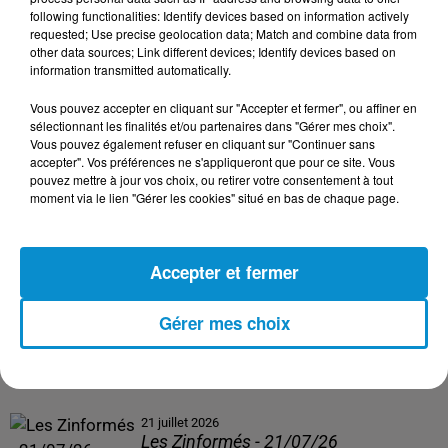
following functionalities: Identify devices based on information actively
24 juillet 2026
requested; Use precise geolocation data; Match and combine data from
Les Zinformés - 24/07/26
other data sources; Link different devices; Identify devices based on
information transmitted automatically.
Vous pouvez accepter en cliquant sur "Accepter et fermer", ou affiner en
sélectionnant les finalités et/ou partenaires dans "Gérer mes choix".
Vous pouvez également refuser en cliquant sur "Continuer sans
23 juillet 2026
accepter". Vos préférences ne s'appliqueront que pour ce site. Vous
Les Zinformés - 23/07/26
pouvez mettre à jour vos choix, ou retirer votre consentement à tout
moment via le lien "Gérer les cookies" situé en bas de chaque page.
Accepter et fermer
22 juillet 2026
Les Zinformés - 22/07/26
Gérer mes choix
21 juillet 2026
Les Zinformés - 21/07/26