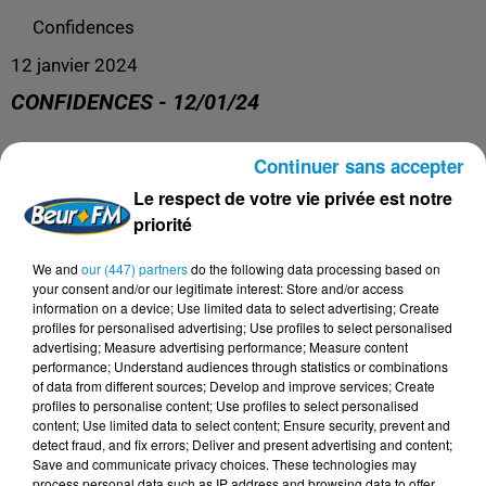
Confidences
12 janvier 2024
CONFIDENCES - 12/01/24
Continuer sans accepter
Confidences
Le respect de votre vie privée est notre
priorité
We and
our (447) partners
do the following data processing based on
your consent and/or our legitimate interest: Store and/or access
information on a device; Use limited data to select advertising; Create
profiles for personalised advertising; Use profiles to select personalised
advertising; Measure advertising performance; Measure content
performance; Understand audiences through statistics or combinations
of data from different sources; Develop and improve services; Create
profiles to personalise content; Use profiles to select personalised
content; Use limited data to select content; Ensure security, prevent and
DERNIERS PODCASTS
detect fraud, and fix errors; Deliver and present advertising and content;
Save and communicate privacy choices. These technologies may
process personal data such as IP address and browsing data to offer