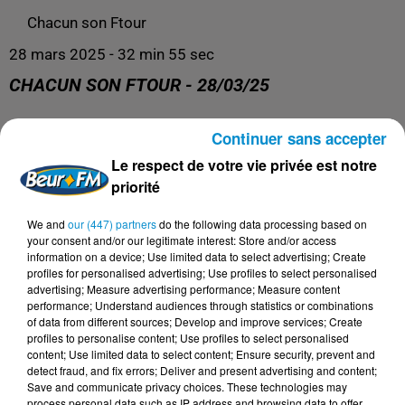
Chacun son Ftour
28 mars 2025 - 32 min 55 sec
CHACUN SON FTOUR - 28/03/25
Continuer sans accepter
Le meilleur de la cuisine du Ramadan !
Le respect de votre vie privée est notre
priorité
We and
our (447) partners
do the following data processing based on
your consent and/or our legitimate interest: Store and/or access
information on a device; Use limited data to select advertising; Create
profiles for personalised advertising; Use profiles to select personalised
advertising; Measure advertising performance; Measure content
performance; Understand audiences through statistics or combinations
of data from different sources; Develop and improve services; Create
profiles to personalise content; Use profiles to select personalised
content; Use limited data to select content; Ensure security, prevent and
DERNIERS PODCASTS
detect fraud, and fix errors; Deliver and present advertising and content;
Save and communicate privacy choices. These technologies may
process personal data such as IP address and browsing data to offer