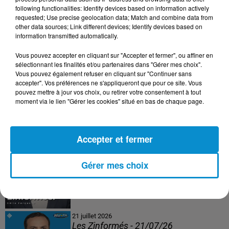
following functionalities: Identify devices based on information actively
24 juillet 2026
requested; Use precise geolocation data; Match and combine data from
Les Zinformés - 24/07/26
other data sources; Link different devices; Identify devices based on
information transmitted automatically.
Vous pouvez accepter en cliquant sur "Accepter et fermer", ou affiner en
sélectionnant les finalités et/ou partenaires dans "Gérer mes choix".
Vous pouvez également refuser en cliquant sur "Continuer sans
23 juillet 2026
accepter". Vos préférences ne s'appliqueront que pour ce site. Vous
Les Zinformés - 23/07/26
pouvez mettre à jour vos choix, ou retirer votre consentement à tout
moment via le lien "Gérer les cookies" situé en bas de chaque page.
Accepter et fermer
22 juillet 2026
Les Zinformés - 22/07/26
Gérer mes choix
21 juillet 2026
Les Zinformés - 21/07/26