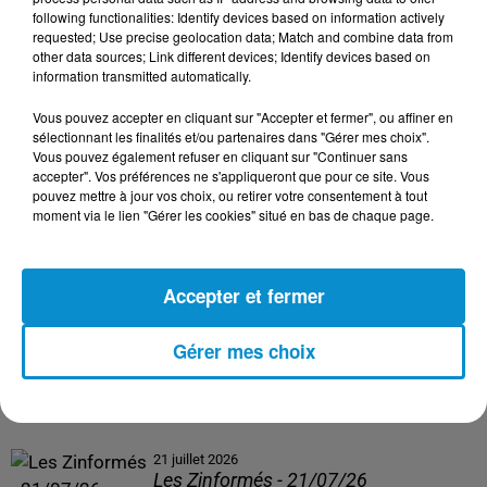
following functionalities: Identify devices based on information actively
24 juillet 2026
requested; Use precise geolocation data; Match and combine data from
Les Zinformés - 24/07/26
other data sources; Link different devices; Identify devices based on
information transmitted automatically.
Vous pouvez accepter en cliquant sur "Accepter et fermer", ou affiner en
sélectionnant les finalités et/ou partenaires dans "Gérer mes choix".
Vous pouvez également refuser en cliquant sur "Continuer sans
23 juillet 2026
accepter". Vos préférences ne s'appliqueront que pour ce site. Vous
Les Zinformés - 23/07/26
pouvez mettre à jour vos choix, ou retirer votre consentement à tout
moment via le lien "Gérer les cookies" situé en bas de chaque page.
Accepter et fermer
22 juillet 2026
Les Zinformés - 22/07/26
Gérer mes choix
21 juillet 2026
Les Zinformés - 21/07/26