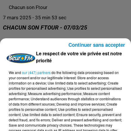
Chacun son Ftour
7 mars 2025 - 35 min 53 sec
CHACUN SON FTOUR - 07/03/25
Continuer sans accepter
Le meilleur de la cuisine du Ramadan !
Le respect de votre vie privée est notre
priorité
We and
our (447) partners
do the following data processing based on
your consent and/or our legitimate interest: Store and/or access
information on a device; Use limited data to select advertising; Create
profiles for personalised advertising; Use profiles to select personalised
advertising; Measure advertising performance; Measure content
performance; Understand audiences through statistics or combinations
of data from different sources; Develop and improve services; Create
profiles to personalise content; Use profiles to select personalised
content; Use limited data to select content; Ensure security, prevent and
DERNIERS PODCASTS
detect fraud, and fix errors; Deliver and present advertising and content;
Save and communicate privacy choices. These technologies may
process personal data such as IP address and browsing data to offer