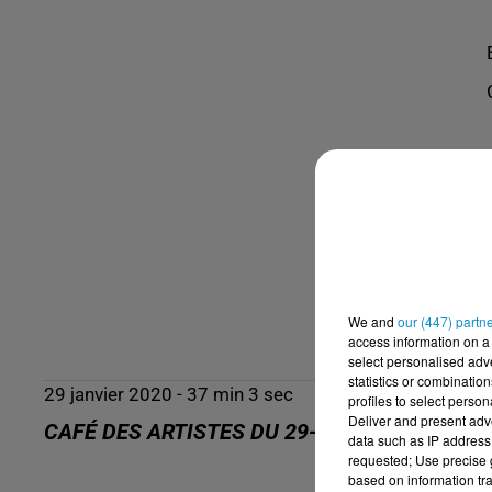
We and
our (447) partn
access information on a 
select personalised ad
statistics or combinatio
29 janvier 2020 - 37 min 3 sec
profiles to select person
Deliver and present adv
CAFÉ DES ARTISTES DU 29-01-2020 - LE NIL
data such as IP address 
requested; Use precise g
based on information tra