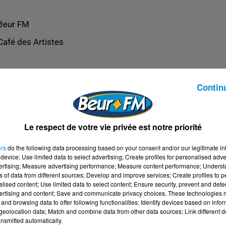
Beur FM
Café des Artistes
Contin
Le respect de votre vie privée est notre priorité
ers
do the following data processing based on your consent and/or our legitimate int
device; Use limited data to select advertising; Create profiles for personalised adver
vertising; Measure advertising performance; Measure content performance; Unders
ns of data from different sources; Develop and improve services; Create profiles to 
alised content; Use limited data to select content; Ensure security, prevent and detect
ertising and content; Save and communicate privacy choices. These technologies
and browsing data to offer following functionalities: Identify devices based on infor
eolocation data; Match and combine data from other data sources; Link different de
nsmitted automatically.