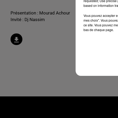
requested; Use precise g
based on information tra
Présentation : Mourad Achour
Vous pouvez accepter en 
Invité : Dj Nassim
mes choix". Vous pouvez
ce site. Vous pouvez met
bas de chaque page.