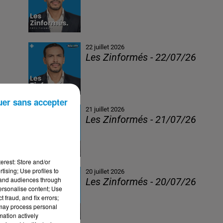
22 juillet 2026
Les Zinformés - 22/07/26
uer sans accepter
21 juillet 2026
Les Zinformés - 21/07/26
erest: Store and/or
tising; Use profiles to
20 juillet 2026
tand audiences through
Les Zinformés - 20/07/26
personalise content; Use
 fraud, and fix errors;
 may process personal
mation actively