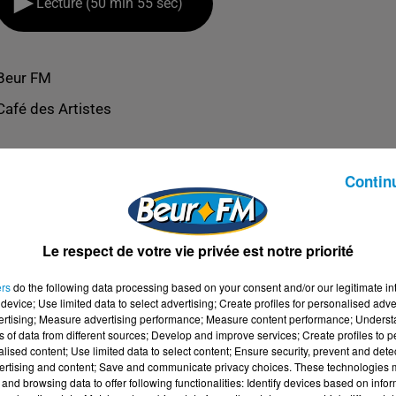
Lecture (50 min 55 sec)
Beur FM
Café des Artistes
Contin
Le respect de votre vie privée est notre priorité
ers
do the following data processing based on your consent and/or our legitimate int
device; Use limited data to select advertising; Create profiles for personalised adver
vertising; Measure advertising performance; Measure content performance; Unders
ns of data from different sources; Develop and improve services; Create profiles to 
alised content; Use limited data to select content; Ensure security, prevent and detect
ertising and content; Save and communicate privacy choices. These technologies
SSIM
and browsing data to offer following functionalities: Identify devices based on infor