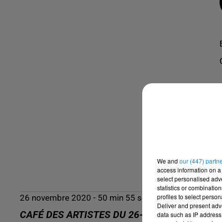
We and
our (447) partn
access information on a 
select personalised ad
statistics or combinatio
profiles to select person
26 novembre 2020 - 50 min 55 sec
Deliver and present adv
CAFÉ DES ARTISTES DU 26-11-2020 : DJ NA
data such as IP address 