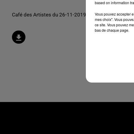
based on information tra
Vous pouvez accepter en 
Café des Artistes du 26-11-2019 - Bab El West
mes choix". Vous pouvez
ce site. Vous pouvez met
bas de chaque page.