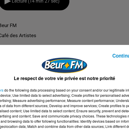
Lecture (14 min 27 sec)
Beur FM
Café des Artistes
Contin
Le respect de votre vie privée est notre priorité
ers
do the following data processing based on your consent and/or our legitimate int
device; Use limited data to select advertising; Create profiles for personalised adver
vertising; Measure advertising performance; Measure content performance; Unders
ns of data from different sources; Develop and improve services; Create profiles to 
alised content; Use limited data to select content; Ensure security, prevent and detect
ertising and content; Save and communicate privacy choices. These technologies
and browsing data to offer following functionalities: Identify devices based on infor
L WEST
eolocation data; Match and combine data from other data sources; Link different de