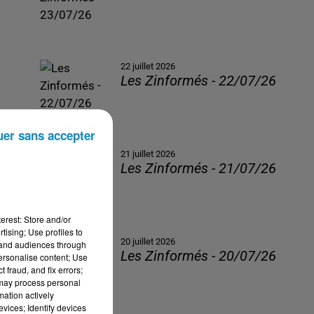
22 juillet 2026
Les Zinformés - 22/07/26
uer sans accepter
21 juillet 2026
Les Zinformés - 21/07/26
erest: Store and/or
tising; Use profiles to
20 juillet 2026
tand audiences through
Les Zinformés - 20/07/26
personalise content; Use
 fraud, and fix errors;
 may process personal
mation actively
vices; Identify devices