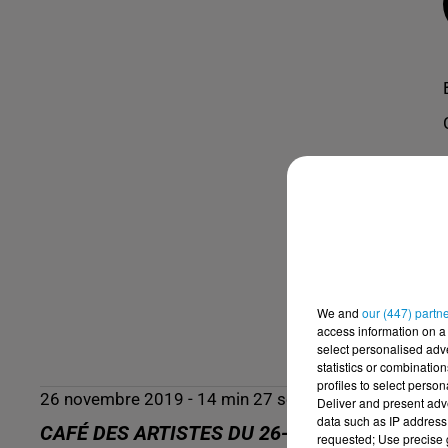
We and
our (447) partn
access information on a 
select personalised ad
statistics or combinatio
profiles to select person
26 novembre 2019 - 14 min 27 sec
Deliver and present adv
data such as IP address 
CAFÉ DES ARTISTES DU 26-11-2019 - BAB E
requested; Use precise g