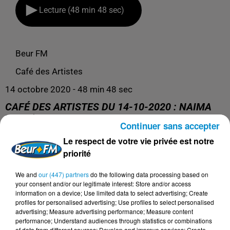
Lecture (48 min 48 sec)
Beur FM
Café des Artistes
14 octobre 2020 - 48 min 48 sec
CAFÉ DES ARTISTES DU 14-10-2020 : NAIMA
YAHI (FESTIVAL VILLES DES MUSIQUES DU
Continuer sans accepter
MONDE)
Le respect de votre vie privée est notre
priorité
Café des Artistes du 14-10-2020 : Naima Yahi (Festival
We and
our (447) partners
do the following data processing based on
Villes des Musiques du Monde)
your consent and/or our legitimate interest: Store and/or access
information on a device; Use limited data to select advertising; Create
profiles for personalised advertising; Use profiles to select personalised
advertising; Measure advertising performance; Measure content
performance; Understand audiences through statistics or combinations
of data from different sources; Develop and improve services; Create