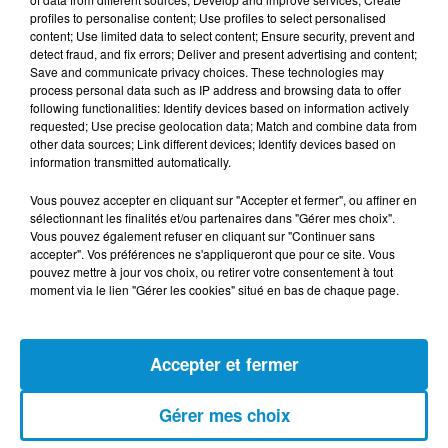
profiles to personalise content; Use profiles to select personalised
content; Use limited data to select content; Ensure security, prevent and
detect fraud, and fix errors; Deliver and present advertising and content;
Save and communicate privacy choices. These technologies may
process personal data such as IP address and browsing data to offer
following functionalities: Identify devices based on information actively
requested; Use precise geolocation data; Match and combine data from
other data sources; Link different devices; Identify devices based on
DERNIERS PODCASTS
information transmitted automatically.
Vous pouvez accepter en cliquant sur "Accepter et fermer", ou affiner en
24 juillet 2026
sélectionnant les finalités et/ou partenaires dans "Gérer mes choix".
Les Zinformés - 24/07/26
Vous pouvez également refuser en cliquant sur "Continuer sans
accepter". Vos préférences ne s'appliqueront que pour ce site. Vous
pouvez mettre à jour vos choix, ou retirer votre consentement à tout
moment via le lien "Gérer les cookies" situé en bas de chaque page.
23 juillet 2026
Les Zinformés - 23/07/26
Accepter et fermer
Gérer mes choix