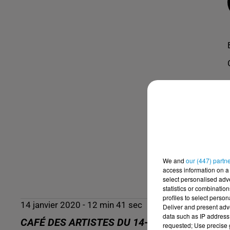
We and
our (447) partn
access information on a 
select personalised ad
statistics or combinatio
profiles to select person
14 janvier 2020 - 12 min 41 sec
Deliver and present adv
data such as IP address 
CAFÉ DES ARTISTES DU 14-01-2020 - EL HA
requested; Use precise g