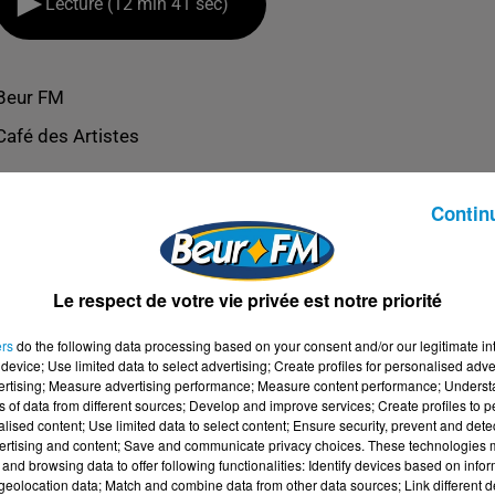
Lecture (12 min 41 sec)
Beur FM
Café des Artistes
Contin
Le respect de votre vie privée est notre priorité
ers
do the following data processing based on your consent and/or our legitimate int
device; Use limited data to select advertising; Create profiles for personalised adver
vertising; Measure advertising performance; Measure content performance; Unders
ns of data from different sources; Develop and improve services; Create profiles to 
alised content; Use limited data to select content; Ensure security, prevent and detect
ertising and content; Save and communicate privacy choices. These technologies
and browsing data to offer following functionalities: Identify devices based on infor
YDI SIMINOV
eolocation data; Match and combine data from other data sources; Link different de