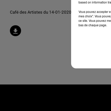
based on information tra
Vous pouvez accepter en 
Café des Artistes du 14-01-2020 - El Haydi Siminov
mes choix". Vous pouvez
ce site. Vous pouvez met
bas de chaque page.