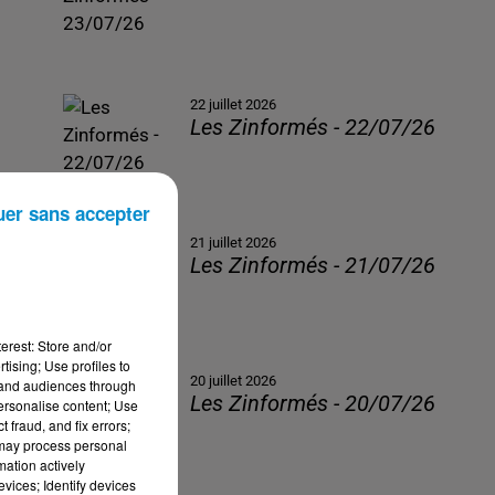
22 juillet 2026
Les Zinformés - 22/07/26
uer sans accepter
21 juillet 2026
Les Zinformés - 21/07/26
erest: Store and/or
tising; Use profiles to
20 juillet 2026
tand audiences through
Les Zinformés - 20/07/26
personalise content; Use
 fraud, and fix errors;
 may process personal
mation actively
vices; Identify devices