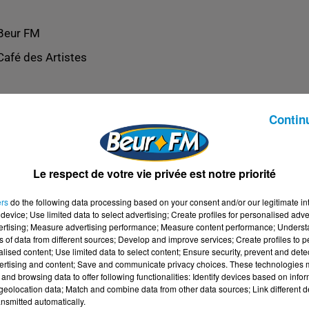
Beur FM
Café des Artistes
Contin
Le respect de votre vie privée est notre priorité
ers
do the following data processing based on your consent and/or our legitimate int
device; Use limited data to select advertising; Create profiles for personalised adver
vertising; Measure advertising performance; Measure content performance; Unders
ns of data from different sources; Develop and improve services; Create profiles to 
alised content; Use limited data to select content; Ensure security, prevent and detect
ertising and content; Save and communicate privacy choices. These technologies
and browsing data to offer following functionalities: Identify devices based on infor
eolocation data; Match and combine data from other data sources; Link different de
nsmitted automatically.