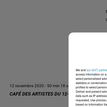
We and
our (447) partn
access information on a 
select personalised ad
statistics or combinatio
12 novembre 2020 - 50 min 18 sec
profiles to select person
Deliver and present adv
CAFÉ DES ARTISTES DU 12-11-2020 : NAZIH
data such as IP address 
requested; Use precise g
based on information tra