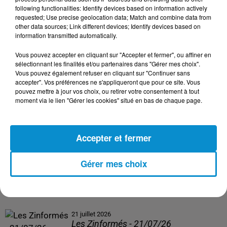
following functionalities: Identify devices based on information actively
24 juillet 2026
requested; Use precise geolocation data; Match and combine data from
Les Zinformés - 24/07/26
other data sources; Link different devices; Identify devices based on
information transmitted automatically.
Vous pouvez accepter en cliquant sur "Accepter et fermer", ou affiner en
sélectionnant les finalités et/ou partenaires dans "Gérer mes choix".
Vous pouvez également refuser en cliquant sur "Continuer sans
23 juillet 2026
accepter". Vos préférences ne s'appliqueront que pour ce site. Vous
Les Zinformés - 23/07/26
pouvez mettre à jour vos choix, ou retirer votre consentement à tout
moment via le lien "Gérer les cookies" situé en bas de chaque page.
Accepter et fermer
22 juillet 2026
Les Zinformés - 22/07/26
Gérer mes choix
21 juillet 2026
Les Zinformés - 21/07/26