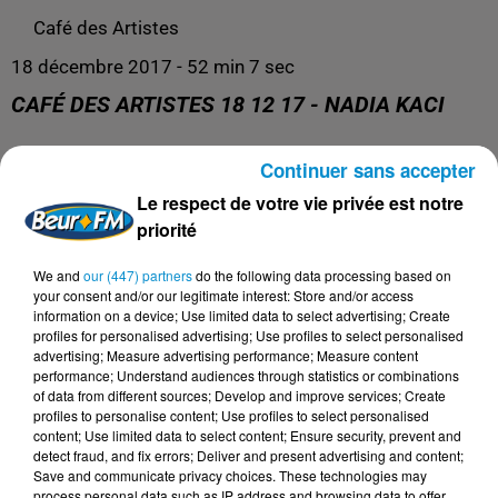
Café des Artistes
18 décembre 2017 - 52 min 7 sec
CAFÉ DES ARTISTES 18 12 17 - NADIA KACI
Continuer sans accepter
Café des Artistes 18 12 17 - Nadia Kaci
Le respect de votre vie privée est notre
priorité
We and
our (447) partners
do the following data processing based on
your consent and/or our legitimate interest: Store and/or access
information on a device; Use limited data to select advertising; Create
profiles for personalised advertising; Use profiles to select personalised
advertising; Measure advertising performance; Measure content
performance; Understand audiences through statistics or combinations
of data from different sources; Develop and improve services; Create
profiles to personalise content; Use profiles to select personalised
content; Use limited data to select content; Ensure security, prevent and
DERNIERS PODCASTS
detect fraud, and fix errors; Deliver and present advertising and content;
Save and communicate privacy choices. These technologies may
process personal data such as IP address and browsing data to offer