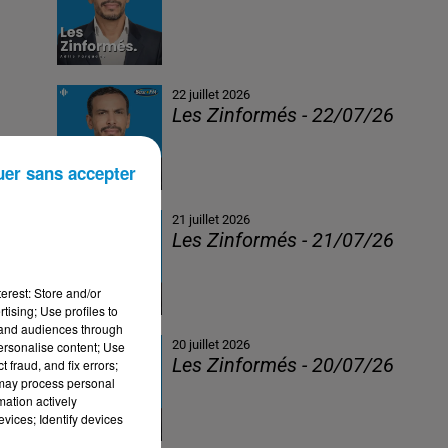
22 juillet 2026
Les Zinformés - 22/07/26
uer sans accepter
21 juillet 2026
Les Zinformés - 21/07/26
erest: Store and/or
tising; Use profiles to
tand audiences through
20 juillet 2026
personalise content; Use
Les Zinformés - 20/07/26
 fraud, and fix errors;
 may process personal
mation actively
vices; Identify devices