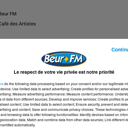
Beur FM
Café des Artistes
Contin
Le respect de votre vie privée est notre priorité
ers
do the following data processing based on your consent and/or our legitimate int
device; Use limited data to select advertising; Create profiles for personalised adver
vertising; Measure advertising performance; Measure content performance; Unders
ns of data from different sources; Develop and improve services; Create profiles to 
alised content; Use limited data to select content; Ensure security, prevent and detect
ertising and content; Save and communicate privacy choices. These technologies
and browsing data to offer following functionalities: Identify devices based on infor
eolocation data; Match and combine data from other data sources; Link different de
nsmitted automatically.