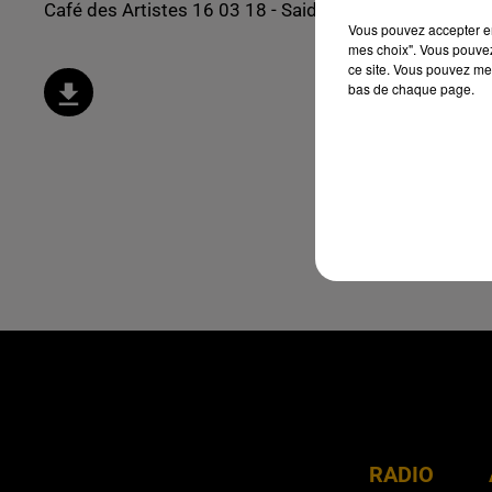
Café des Artistes 16 03 18 - Saida Fekri
Vous pouvez accepter en 
mes choix". Vous pouvez
ce site. Vous pouvez met
bas de chaque page.
RADIO