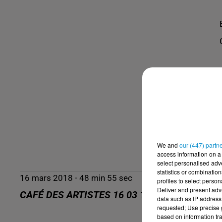
We and
our (447) partn
access information on a 
select personalised ad
statistics or combinatio
16 mars 2018 - 48 min 55 sec
profiles to select person
Deliver and present adv
CAFÉ DES ARTISTES 16 03 18 - SAIDA FEKRI
data such as IP address 
requested; Use precise g
based on information tra