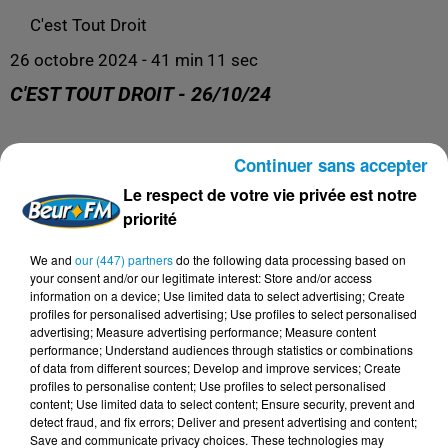
C'est Tout Droit
26 octobre 2024 - 41 min 11 sec
C'EST TOUT DROIT - 26/10/24
Me Mourad Serhane répond à toutes vos questions
Continuer sans accepter
juridiques !
Le respect de votre vie privée est notre
priorité
We and
our (447) partners
do the following data processing based on
your consent and/or our legitimate interest: Store and/or access
information on a device; Use limited data to select advertising; Create
profiles for personalised advertising; Use profiles to select personalised
advertising; Measure advertising performance; Measure content
performance; Understand audiences through statistics or combinations
of data from different sources; Develop and improve services; Create
profiles to personalise content; Use profiles to select personalised
content; Use limited data to select content; Ensure security, prevent and
detect fraud, and fix errors; Deliver and present advertising and content;
DERNIERS PODCASTS
Save and communicate privacy choices. These technologies may