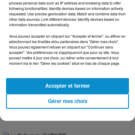
process personal data such as IP address and browsing data to offer
following functionalities: Identify devices based on information actively
requested; Use precise geolocation data; Match and combine data from
24 juillet 2026
other data sources; Link different devices; Identify devices based on
Les Zinformés - 24/07/26
information transmitted automatically.
Vous pouvez accepter en cliquant sur "Accepter et fermer", ou affiner en
sélectionnant les finalités et/ou partenaires dans "Gérer mes choix".
Vous pouvez également refuser en cliquant sur "Continuer sans
accepter". Vos préférences ne s'appliqueront que pour ce site. Vous
23 juillet 2026
pouvez mettre à jour vos choix, ou retirer votre consentement à tout
Les Zinformés - 23/07/26
moment via le lien "Gérer les cookies" situé en bas de chaque page.
Accepter et fermer
22 juillet 2026
Gérer mes choix
Les Zinformés - 22/07/26
21 juillet 2026