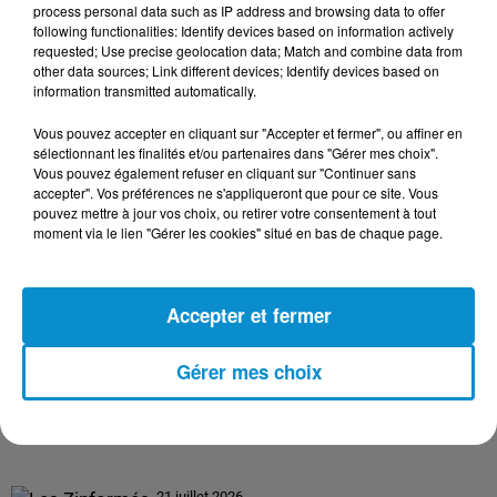
process personal data such as IP address and browsing data to offer
following functionalities: Identify devices based on information actively
requested; Use precise geolocation data; Match and combine data from
24 juillet 2026
other data sources; Link different devices; Identify devices based on
Les Zinformés - 24/07/26
information transmitted automatically.
Vous pouvez accepter en cliquant sur "Accepter et fermer", ou affiner en
sélectionnant les finalités et/ou partenaires dans "Gérer mes choix".
Vous pouvez également refuser en cliquant sur "Continuer sans
accepter". Vos préférences ne s'appliqueront que pour ce site. Vous
23 juillet 2026
pouvez mettre à jour vos choix, ou retirer votre consentement à tout
Les Zinformés - 23/07/26
moment via le lien "Gérer les cookies" situé en bas de chaque page.
Accepter et fermer
22 juillet 2026
Gérer mes choix
Les Zinformés - 22/07/26
21 juillet 2026