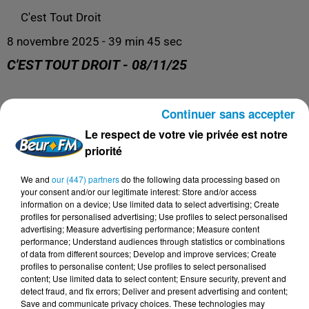
C'est Tout Droit
8 novembre 2025 - 39 min 45 sec
C'EST TOUT DROIT - 08/11/25
Me Mourad Serhane répond à toutes vos questions
Continuer sans accepter
juridiques !
Le respect de votre vie privée est notre
priorité
We and
our (447) partners
do the following data processing based on
your consent and/or our legitimate interest: Store and/or access
information on a device; Use limited data to select advertising; Create
profiles for personalised advertising; Use profiles to select personalised
advertising; Measure advertising performance; Measure content
performance; Understand audiences through statistics or combinations
of data from different sources; Develop and improve services; Create
profiles to personalise content; Use profiles to select personalised
content; Use limited data to select content; Ensure security, prevent and
detect fraud, and fix errors; Deliver and present advertising and content;
DERNIERS PODCASTS
Save and communicate privacy choices. These technologies may