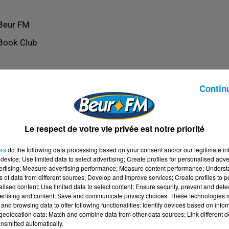
Beur FM
Book Club
Contin
Le respect de votre vie privée est notre priorité
ers
do the following data processing based on your consent and/or our legitimate int
device; Use limited data to select advertising; Create profiles for personalised adver
vertising; Measure advertising performance; Measure content performance; Unders
ns of data from different sources; Develop and improve services; Create profiles to 
alised content; Use limited data to select content; Ensure security, prevent and detect
ertising and content; Save and communicate privacy choices. These technologies
and browsing data to offer following functionalities: Identify devices based on infor
eolocation data; Match and combine data from other data sources; Link different de
nsmitted automatically.