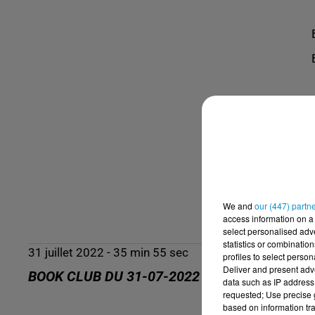
We and
our (447) partn
access information on a 
select personalised ad
statistics or combinatio
31 juillet 2022 - 35 min 55 sec
profiles to select person
Deliver and present adv
BOOK CLUB DU 31-07-2022
data such as IP address 
requested; Use precise g
based on information tra