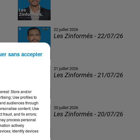
22 juillet 2026
Les Zinformés - 22/07/26
uer sans accepter
21 juillet 2026
Les Zinformés - 21/07/26
erest: Store and/or
tising; Use profiles to
tand audiences through
20 juillet 2026
personalise content; Use
Les Zinformés - 20/07/26
 fraud, and fix errors;
 may process personal
mation actively
vices; Identify devices