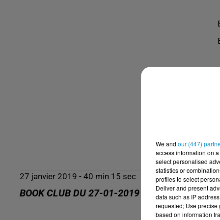
We and
our (447) partn
access information on a 
select personalised ad
statistics or combinatio
27 janvier 2019 - 40 min 15 sec
profiles to select person
Deliver and present adv
BOOK CLUB DU 27-01-2019
data such as IP address 
requested; Use precise g
based on information tra