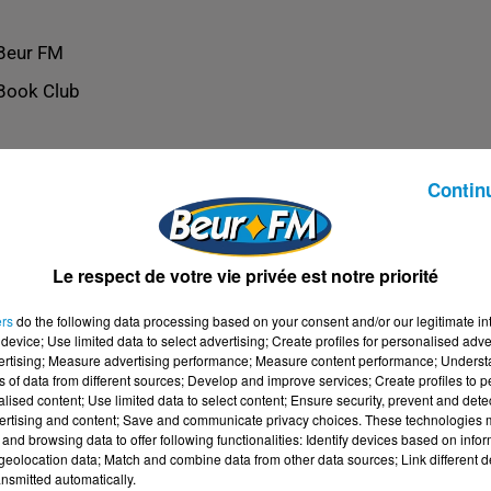
Beur FM
Book Club
Contin
Le respect de votre vie privée est notre priorité
ers
do the following data processing based on your consent and/or our legitimate int
device; Use limited data to select advertising; Create profiles for personalised adver
vertising; Measure advertising performance; Measure content performance; Unders
ns of data from different sources; Develop and improve services; Create profiles to 
alised content; Use limited data to select content; Ensure security, prevent and detect
ertising and content; Save and communicate privacy choices. These technologies
and browsing data to offer following functionalities: Identify devices based on infor
eolocation data; Match and combine data from other data sources; Link different de
nsmitted automatically.