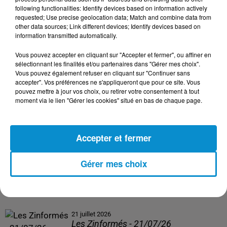
following functionalities: Identify devices based on information actively
24 juillet 2026
requested; Use precise geolocation data; Match and combine data from
Les Zinformés - 24/07/26
other data sources; Link different devices; Identify devices based on
information transmitted automatically.
Vous pouvez accepter en cliquant sur "Accepter et fermer", ou affiner en
sélectionnant les finalités et/ou partenaires dans "Gérer mes choix".
Vous pouvez également refuser en cliquant sur "Continuer sans
23 juillet 2026
accepter". Vos préférences ne s'appliqueront que pour ce site. Vous
Les Zinformés - 23/07/26
pouvez mettre à jour vos choix, ou retirer votre consentement à tout
moment via le lien "Gérer les cookies" situé en bas de chaque page.
Accepter et fermer
22 juillet 2026
Les Zinformés - 22/07/26
Gérer mes choix
21 juillet 2026
Les Zinformés - 21/07/26