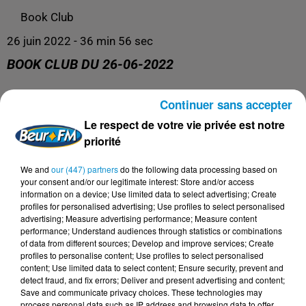
Book Club
26 juin 2022 - 36 min 56 sec
BOOK CLUB DU 26-06-2022
Continuer sans accepter
Toute l'actualité littéraire !
Le respect de votre vie privée est notre
priorité
We and
our (447) partners
do the following data processing based on
your consent and/or our legitimate interest: Store and/or access
information on a device; Use limited data to select advertising; Create
profiles for personalised advertising; Use profiles to select personalised
advertising; Measure advertising performance; Measure content
performance; Understand audiences through statistics or combinations
of data from different sources; Develop and improve services; Create
profiles to personalise content; Use profiles to select personalised
content; Use limited data to select content; Ensure security, prevent and
DERNIERS PODCASTS
detect fraud, and fix errors; Deliver and present advertising and content;
Save and communicate privacy choices. These technologies may
process personal data such as IP address and browsing data to offer