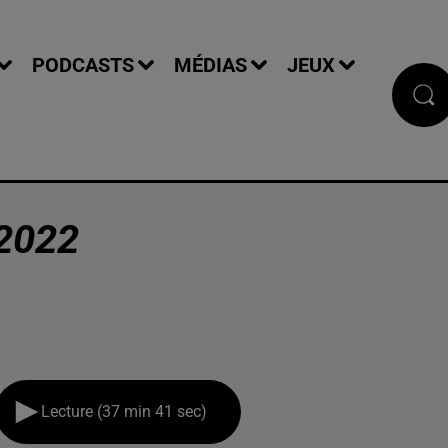
PODCASTS
MÉDIAS
JEUX
2022
Lecture (37 min 41 sec)