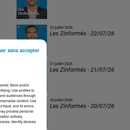
22 juillet 2026
Les Zinformés - 22/07/26
uer sans accepter
21 juillet 2026
Les Zinformés - 21/07/26
erest: Store and/or
tising; Use profiles to
tand audiences through
20 juillet 2026
personalise content; Use
Les Zinformés - 20/07/26
 fraud, and fix errors;
 may process personal
mation actively
vices; Identify devices