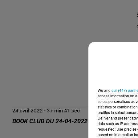
We and
our (447) partn
access information on a 
select personalised ad
statistics or combinatio
24 avril 2022 - 37 min 41 sec
profiles to select person
Deliver and present adv
BOOK CLUB DU 24-04-2022
data such as IP address 
requested; Use precise g
based on information tra