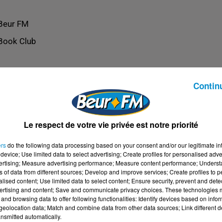
Beur FM
Book Club
Contin
Le respect de votre vie privée est notre priorité
ers
do the following data processing based on your consent and/or our legitimate int
device; Use limited data to select advertising; Create profiles for personalised adver
vertising; Measure advertising performance; Measure content performance; Unders
ns of data from different sources; Develop and improve services; Create profiles to 
alised content; Use limited data to select content; Ensure security, prevent and detect
ertising and content; Save and communicate privacy choices. These technologies
and browsing data to offer following functionalities: Identify devices based on infor
eolocation data; Match and combine data from other data sources; Link different de
nsmitted automatically.