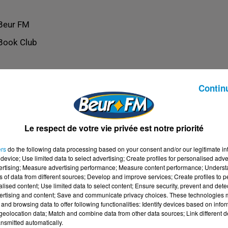
Beur FM
Book Club
Contin
Le respect de votre vie privée est notre priorité
ers
do the following data processing based on your consent and/or our legitimate int
device; Use limited data to select advertising; Create profiles for personalised adver
vertising; Measure advertising performance; Measure content performance; Unders
ns of data from different sources; Develop and improve services; Create profiles to 
alised content; Use limited data to select content; Ensure security, prevent and detect
ertising and content; Save and communicate privacy choices. These technologies
and browsing data to offer following functionalities: Identify devices based on infor
eolocation data; Match and combine data from other data sources; Link different de
nsmitted automatically.