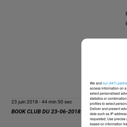
We and
our (447) partn
access information on a 
select personalised ad
statistics or combinatio
23 juin 2018 - 44 min 50 sec
profiles to select person
Deliver and present adv
BOOK CLUB DU 23-06-2018
data such as IP address 
requested; Use precise g
based on information tra